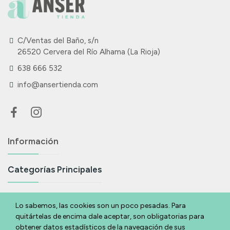
C/Ventas del Baño, s/n
26520 Cervera del Río Alhama (La Rioja)
638 666 532
info@ansertienda.com
Información
Categorías Principales
Suscríbete A Nuestra Newsletter
Lo sabemos, las cookies son un poco pesadas. Para
quitártelas de encima dale aceptar, son obligatorias para
Si eres acabas de llegar y quieres estar al día de todas nuestras
obtener datos estadísticos de la navegación de sus