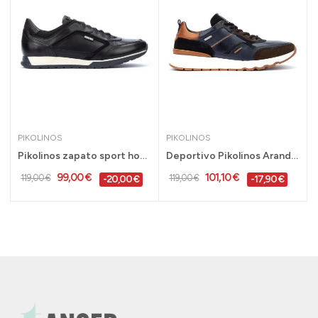
PIKOLINOS
PIKOLINOS
ordón hombre...
Pikolinos zapato sport hombre Cambil sin...
Deportivo Pikolinos Aranda para hombre en piel...
99,00 €
101,10 €
119,00 €
119,00 €
-20,00 €
-17,90 €