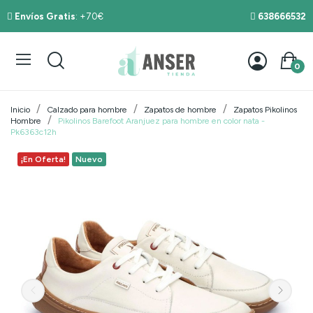
Envíos Gratis
: +70€
638666532
0
Inicio
Calzado para hombre
Zapatos de hombre
Zapatos Pikolinos
Hombre
Pikolinos Barefoot Aranjuez para hombre en color nata -
Pk6363c12h
¡En Oferta!
Nuevo