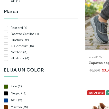
48
(1)
Marca
Bestard
(1)
Doctor Cutillas
(1)
Fluchos
(12)
G Comfort
(16)
Notton
(8)
G COMFORT
Pikolinos
(6)
ELIJA UN COLOR
93,5
110,00 €
Kaki
(2)
¡En Oferta!
Negro
(15)
Azul
(2)
Marrón
(15)