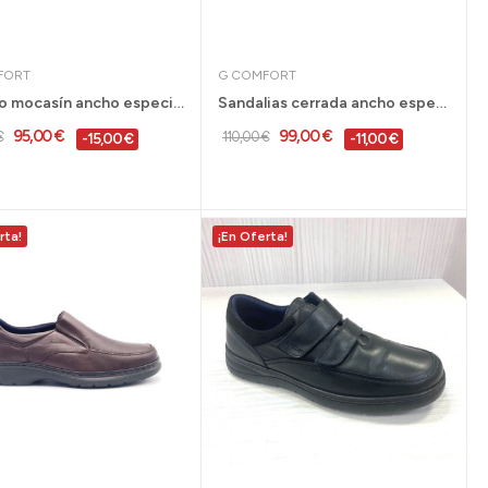
FORT
G COMFORT
Zapato mocasín ancho especial hombre Gcomfort...
Sandalias cerrada ancho especial Gcomfort para...
95,00 €
99,00 €
€
110,00 €
-15,00 €
-11,00 €
rta!
¡En Oferta!