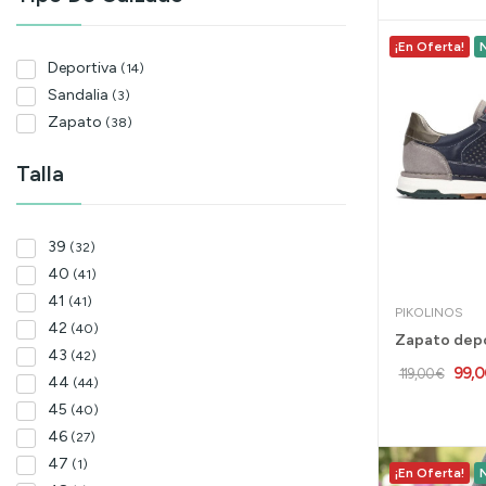
¡En Oferta!
Deportiva
(14)
Sandalia
(3)
Zapato
(38)
Talla
39
(32)
40
(41)
41
(41)
PIKOLINOS
42
(40)
43
(42)
99,0
119,00 €
44
(44)
45
(40)
46
(27)
47
(1)
¡En Oferta!