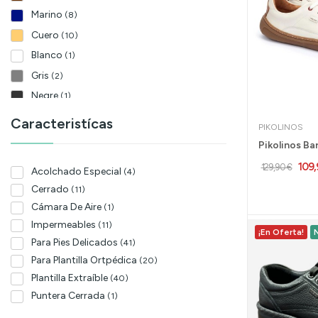
Marino
(8)
Cuero
(10)
Blanco
(1)
Gris
(2)
Negre
(1)
Libano
(1)
Caracteristícas
PIKOLINOS
Taupe
(2)
109
129,90 €
Acolchado Especial
(4)
Cerrado
(11)
Cámara De Aire
(1)
Impermeables
(11)
¡En Oferta!
Para Pies Delicados
(41)
Para Plantilla Ortpédica
(20)
Plantilla Extraíble
(40)
Puntera Cerrada
(1)