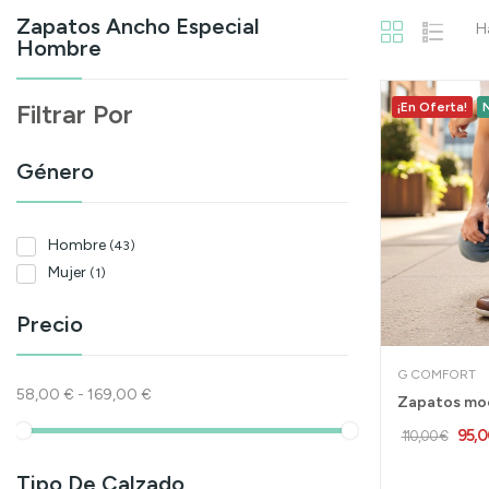
Zapatos Ancho Especial
H
Hombre
Filtrar Por
¡En Oferta!
Género
Hombre
(43)
Mujer
(1)
Precio
G COMFORT
58,00 € - 169,00 €
95,
110,00 €
Tipo De Calzado