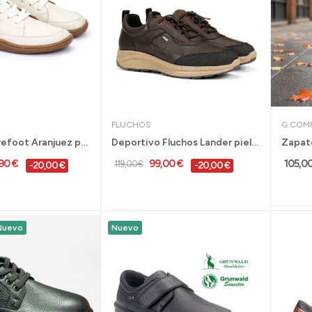
FLUCHOS
G COM
Pikolinos Barefoot Aranjuez para hombre en...
Deportivo Fluchos Lander piel negro impermeable...
,90 €
99,00 €
105,0
119,00 €
-20,00 €
-20,00 €
Nuevo
Nuevo