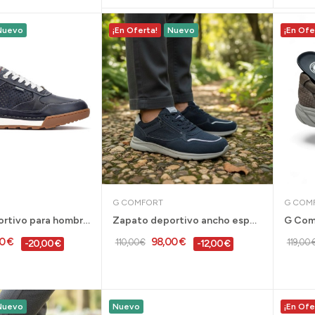
Nuevo
¡En Oferta!
Nuevo
¡En Ofe
G COMFORT
G COM
Zapato deportivo para hombre Teide en azul...
Zapato deportivo ancho especial G Comfort para...
0 €
98,00 €
110,00 €
119,00 
-20,00 €
-12,00 €
Nuevo
Nuevo
¡En Ofe