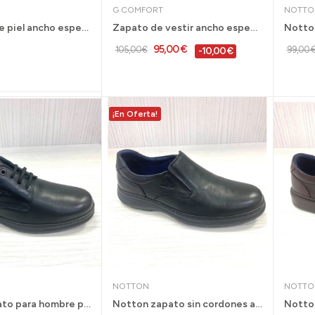
G COMFORT
NOTTO
Deportivo de piel ancho especial G Comfort...
Zapato de vestir ancho especial G Comfort...
95,00 €
105,00 €
99,00 
-10,00 €
¡En Oferta!
NOTTON
NOTTO
Notton zapato para hombre pies delicados con...
Notton zapato sin cordones ancho especial para...