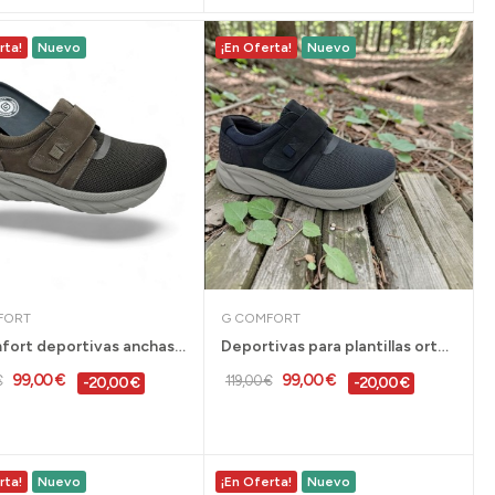
rta!
Nuevo
¡En Oferta!
Nuevo
FORT
G COMFORT
G Comfort deportivas anchas y cómodas con...
Deportivas para plantillas ortopédicas con...
99,00 €
99,00 €
€
119,00 €
-20,00 €
-20,00 €
rta!
Nuevo
¡En Oferta!
Nuevo