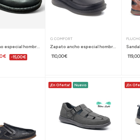
G COMFORT
FLUCH
Zapato ancho especial hombre G Comfort...
Zapato ancho especial hombre G Comfort...
00 €
110,00 €
119,00
-15,00 €
¡En Oferta!
Nuevo
¡En Ofe