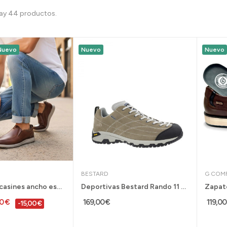
ay 44 productos.
Nuevo
Nuevo
Nuevo
BESTARD
G COM
Zapatos mocasines ancho especial cuero G...
Deportivas Bestard Rando 11 Gore Tex horma...
00 €
169,00 €
119,00
-15,00 €