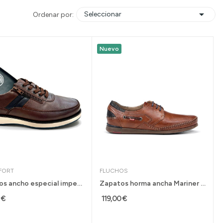

Seleccionar
Ordenar por:
Nuevo
FORT
FLUCHOS
Zapatos ancho especial impermeables G Comfort...
Zapatos horma ancha Mariner de Fluchos para...
 €
119,00 €