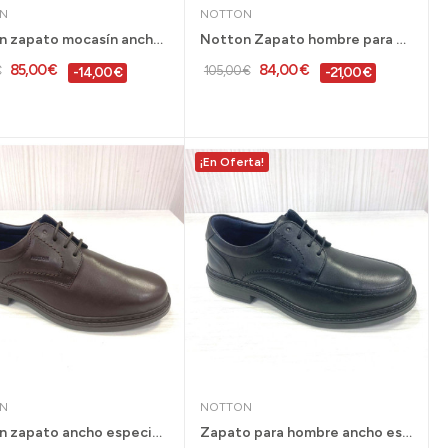
N
NOTTON
Notton zapato mocasín ancho especial hombre...
Notton Zapato hombre para pies delicados con...
85,00 €
84,00 €
€
105,00 €
-14,00 €
-21,00 €
¡En Oferta!
N
NOTTON
Notton zapato ancho especial para hombre...
Zapato para hombre ancho especial Notton con...