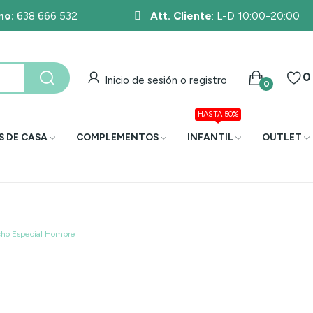
no:
638 666 532
Att. Cliente
: L-D 10:00-20:00
0
Inicio de sesión o registro
0
HASTA 50%
S DE CASA
COMPLEMENTOS
INFANTIL
OUTLET
cho Especial Hombre