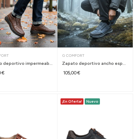
FORT
G COMFORT
Zapato deportivo impermeable con cremallera G...
Zapato deportivo ancho especial G Comfort...
0 €
105,00 €
¡En Oferta!
Nuevo