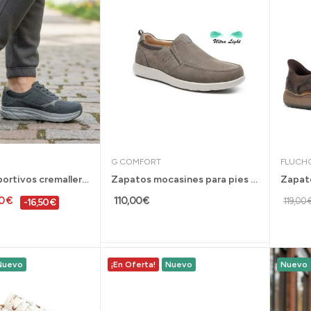
G COMFORT
FLUCH
Zapatos deportivos cremallera horma ancha G...
Zapatos mocasines para pies delicados hombre G...
0 €
110,00 €
119,00 
-16,50 €
Nuevo
¡En Oferta!
Nuevo
Nuevo