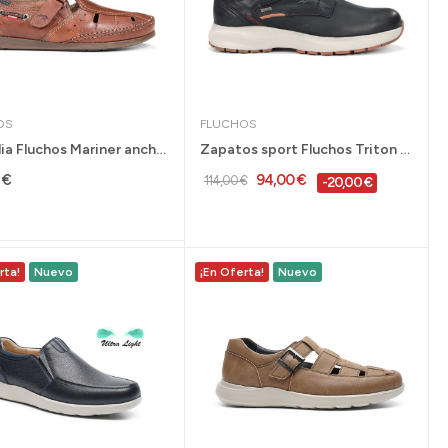
OS
FLUCHOS
Sandalia Fluchos Mariner ancho especial para...
Zapatos sport Fluchos Triton impermeables para...
 €
94,00 €
114,00 €
-20,00 €
rta!
Nuevo
¡En Oferta!
Nuevo