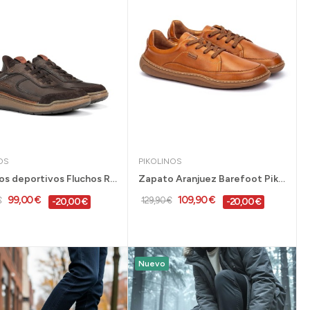
OS
PIKOLINOS
Zapatos deportivos Fluchos Rocky en piel sin...
Zapato Aranjuez Barefoot Pikolinos para hombre...
99,00 €
109,90 €
€
129,90 €
-20,00 €
-20,00 €
Nuevo