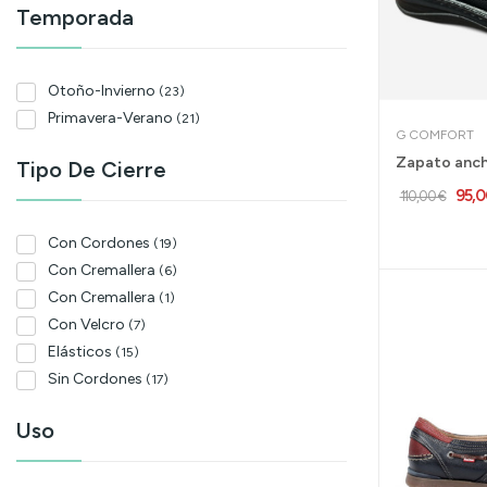
Temporada
Otoño-Invierno
(23)
Primavera-Verano
(21)
G COMFORT
Tipo De Cierre
95,
110,00 €
Con Cordones
(19)
Con Cremallera
(6)
Con Cremallera
(1)
Con Velcro
(7)
Elásticos
(15)
Sin Cordones
(17)
Uso