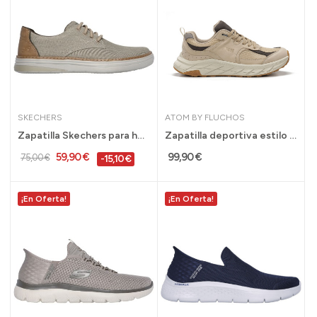
SKECHERS
ATOM BY FLUCHOS
Zapatilla Skechers para hombre Hyland Ratner...
Zapatilla deportiva estilo urbano de Atom by...
59,90 €
99,90 €
75,00 €
-15,10 €
¡En Oferta!
¡En Oferta!