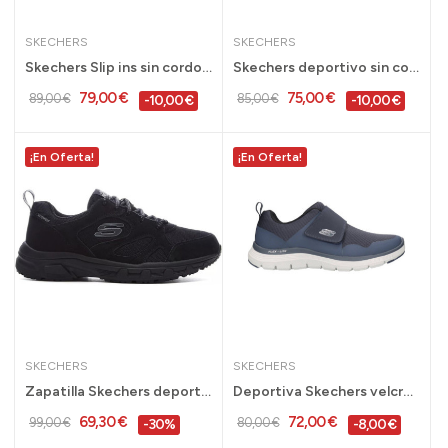
SKECHERS
SKECHERS
Skechers Slip ins sin cordones Summits High...
Skechers deportivo sin cordón slip-ins hombre -...
79,00 €
75,00 €
89,00 €
85,00 €
-10,00 €
-10,00 €
¡En Oferta!
¡En Oferta!
SKECHERS
SKECHERS
Zapatilla Skechers deportiva hombre negra Oak...
Deportiva Skechers velcro hombre Flex Advantage...
69,30 €
72,00 €
99,00 €
80,00 €
-30%
-8,00 €