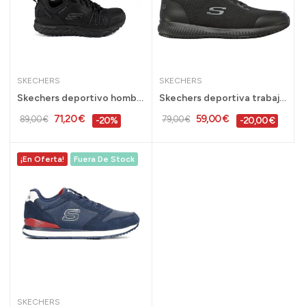
SKECHERS
SKECHERS
Skechers deportivo hombre trekking impermeable...
Skechers deportiva trabajo negra antiestática...
71,20 €
59,00 €
89,00 €
79,00 €
-20%
-20,00 €
¡En Oferta!
Fuera De Stock
SKECHERS