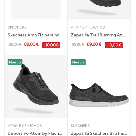
SKECHERS
ATOM BY FLUCHOS
Skechers Arch Fit para hombre azul plantilla...
Zapatilla Trail Running Atom Terra 2.0 negra...
89,00 €
89,90 €
99,00 €
99,90 €
-10,00 €
-10,00 €
Nuevo
Nuevo
ATOM BY FLUCHOS
SKECHERS
Deportivo Atom by Fluchos Activity negro para...
Zapatilla Skechers Slip Ins estilo zapato...