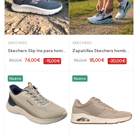
SKECHERS
SKECHERS
Skechers Slip Ins para hombre Go Walk calce sin...
Zapatillas Skechers hombre Slip Ins Glide Step...
74,00 €
95,00 €
89,00 €
115,00 €
-15,00 €
-20,00 €
Nuevo
Nuevo