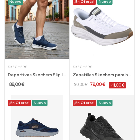
Nuevo
¡En Oferta!
Nuevo
SKECHERS
SKECHERS
Deportivas Skechers Slip Ins hombre Slader...
Zapatillas Skechers para hombre Slip Ins...
89,00 €
79,00 €
90,00 €
-11,00 €
¡En Oferta!
Nuevo
¡En Oferta!
Nuevo