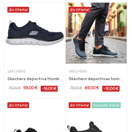
¡En Oferta!
¡En Oferta!
SKECHERS
SKECHERS
Skechers deportiva Hombre Track memory foam -...
Skechers deportivas hombre Memory Foam Track -...
59,00 €
69,00 €
75,00 €
79,00 €
-16,00 €
-10,00 €
¡En Oferta!
¡En Oferta!
Fuera De Stock