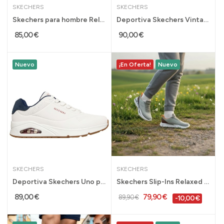
SKECHERS
SKECHERS
Skechers para hombre Relaxed Fit Slip in en...
Deportiva Skechers Vintage Air con cámara para...
85,00 €
90,00 €
Nuevo
¡En Oferta!
Nuevo
SKECHERS
SKECHERS
Deportiva Skechers Uno para hombre con cámara...
Skechers Slip-Ins Relaxed Fit Arch Fit para...
89,00 €
79,90 €
89,90 €
-10,00 €