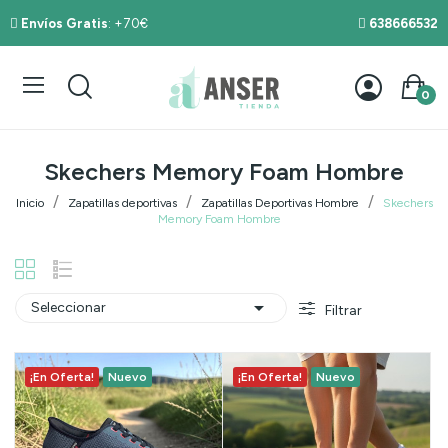
Envíos Gratis
: +70€
638666532
0
Skechers Memory Foam Hombre
Inicio
Zapatillas deportivas
Zapatillas Deportivas Hombre
Skechers
Memory Foam Hombre

Seleccionar
Filtrar
¡En Oferta!
Nuevo
¡En Oferta!
Nuevo