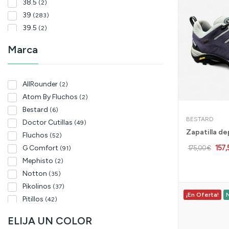
38.5
(2)
39
(283)
39.5
(2)
39,5
(1)
Marca
40
(297)
40.5
(1)
41
(275)
AllRounder
(2)
42
(226)
Atom By Fluchos
(2)
42.5
(1)
Bestard
(6)
43
(103)
BESTARD
Doctor Cutillas
(49)
43.5
(1)
Fluchos
(52)
43,5
(1)
157
G Comfort
175,00 €
(91)
44
(106)
Mephisto
(2)
45
(93)
Notton
(35)
46
(56)
Pikolinos
(37)
47
(6)
¡En Oferta!
Pitillos
(42)
48
(5)
Propet
(7)
ELIJA UN COLOR
40,5
(1)
Skechers
(10)