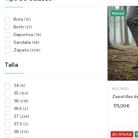
Nuevo
Bota
(15)
Botín
(27)
Deportiva
(74)
Sandalia
(48)
Zapato
(208)
Talla
34
(4)
BESTARD
35
(153)
36
(216)
175,00 €
36.5
(2)
37
(224)
37.5
(2)
38
(213)
¡En Oferta!