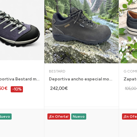
BESTARD
G COM
Zapatilla deportiva Bestard mujer Cami Lady...
Deportiva ancho especial montaña Reisa Bestard...
,50 €
242,00 €
105,00 
-10%
Nuevo
¡En Oferta!
Nuevo
¡En Ofe