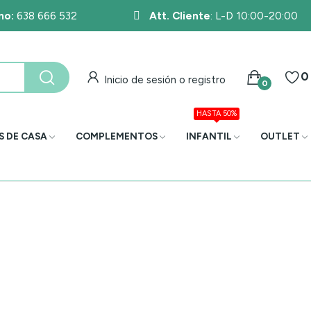
no:
638 666 532
Att. Cliente
: L-D 10:00-20:00
0
Inicio de sesión o registro
0
HASTA 50%
S DE CASA
COMPLEMENTOS
INFANTIL
OUTLET