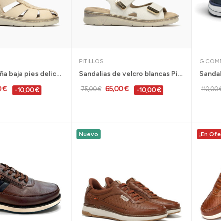
PITILLOS
G COM
Sandalias cuña baja pies delicados Pitillos con...
Sandalias de velcro blancas Pitillos para pies...
0 €
65,00 €
75,00 €
110,00 
-10,00 €
-10,00 €
Nuevo
¡En Ofe