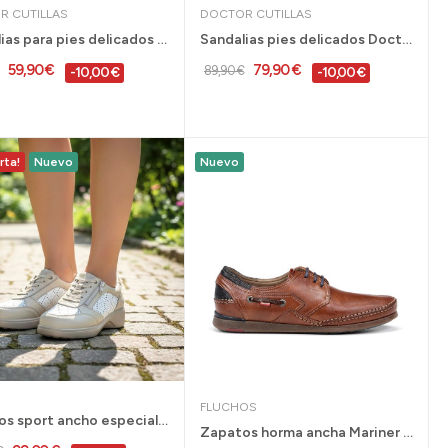
R CUTILLAS
DOCTOR CUTILLAS
Sandalias para pies delicados Doctor Cutillas...
Sandalias pies delicados Doctor Cutillas...
59,90 €
79,90 €
89,90 €
-10,00 €
-10,00 €
rta!
Nuevo
Nuevo
FLUCHOS
Zapatos sport ancho especial G Comfort para...
Zapatos horma ancha Mariner de Fluchos para...