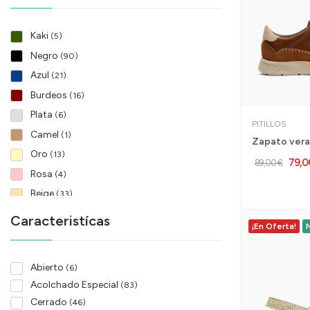
41,5
(1)
42,5
(1)
Kaki
(5)
44,5
(1)
Negro
45,5
(90)
(1)
Azul
(21)
Burdeos
(16)
Plata
(6)
PITILLOS
Camel
(1)
Oro
(13)
79,0
89,00 €
Rosa
(4)
Beige
(33)
Marrón
(38)
Caracteristícas
¡En Oferta!
Gris pardo
(4)
Nude
(3)
Abierto
(6)
Marino
(34)
Acolchado Especial
(83)
Verde
(2)
Cerrado
(46)