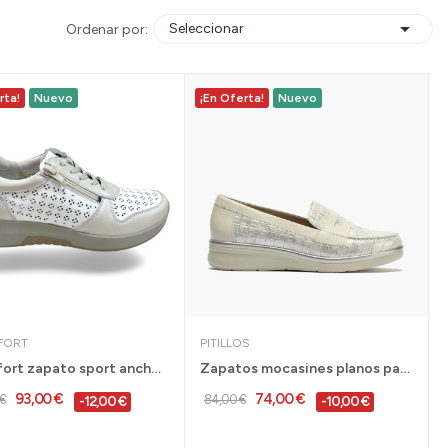

Seleccionar
Ordenar por:
rta!
Nuevo
¡En Oferta!
Nuevo
FORT
PITILLOS
Gcomfort zapato sport ancho especial juanetes...
Zapatos mocasines planos para mujer en piel...
93,00 €
74,00 €
€
84,00 €
-12,00 €
-10,00 €