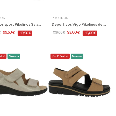
NOS
PIKOLINOS
Zapatos sport Pikolinos Salamanca con cierre...
Deportivos Vigo Pikolinos de piel azul para...
99,50 €
93,00 €
€
109,00 €
-19,50 €
-16,00 €
rta!
Nuevo
¡En Oferta!
Nuevo