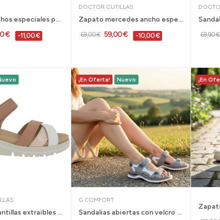
DOCTOR CUTILLAS
DOCTO
Zapatos anchos especiales para juanetes G...
Zapato mercedes ancho especial Doctor Cutillas...
00 €
59,00 €
69,00 €
69,90 €
-11,00 €
-10,00 €
Nuevo
¡En Oferta!
Nuevo
¡En Ofe
LLAS
G COMFORT
Sandalias plantillas extraibles Doctor Cutillas...
Sandalias abiertas con velcro G Comfort...