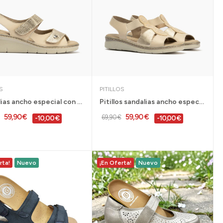
S
PITILLOS
Sandalias ancho especial con velcro para mujer...
Pitillos sandalias ancho especial con...
59,90 €
59,90 €
69,90 €
-10,00 €
-10,00 €
rta!
Nuevo
¡En Oferta!
Nuevo