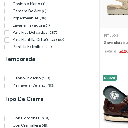
Cuero
(40)
Cosido a Mano
(1)
Blanco
(18)
Cámara De Aire
(6)
Beig
(14)
Impermeables
(36)
Gris
Lavar en lavadora
(29)
(1)
Para Pies Delicados
(287)
Negre
(1)
PITILLOS
Para Plantilla Ortpédica
(162)
Amarillo
(1)
Plantilla Extraíble
(311)
Caqui
(2)
59,9
69,90 €
Punta Abierta
(22)
Libano
Temporada
(1)
Puntera Cerrada
(8)
Malva
(1)
Suela Vibram
(2)
Lavanda
(1)
Nuevo
Otoño-Invierno
(138)
Crudo
(24)
Primavera-Verano
(193)
Piedra
(1)
Tipo De Cierre
Marrón
(1)
Taupe
(24)
Con Cordones
(108)
Con Cremallera
(49)