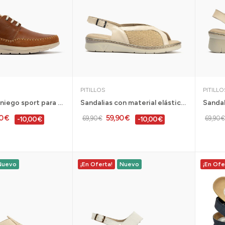
PITILLOS
PITILLO
Zapato veraniego sport para hombre con cordones...
Sandalias con material elástico horma ancha...
0 €
59,90 €
69,90 €
69,90 €
-10,00 €
-10,00 €
Nuevo
¡En Oferta!
Nuevo
¡En Ofe