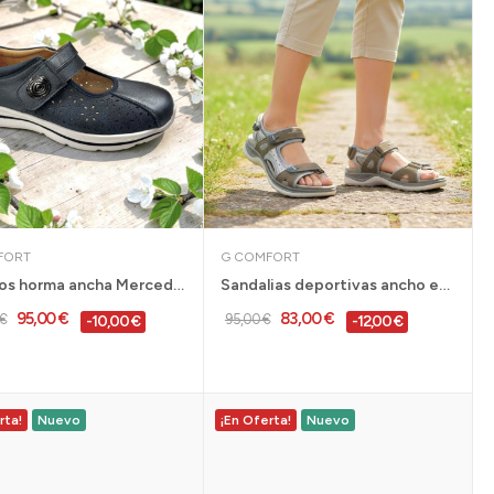
FORT
G COMFORT
Zapatos horma ancha Mercedes G Comfort en azul...
Sandalias deportivas ancho especial G comfort...
95,00 €
83,00 €
€
95,00 €
-10,00 €
-12,00 €
rta!
Nuevo
¡En Oferta!
Nuevo