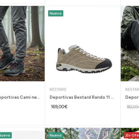
Nuevo
BESTARD
BESTA
Zapatillas deportivas Cami negra Gore Tex...
Deportivas Bestard Rando 11 Gore Tex horma...
169,00 €
182,00 
Nuevo
Nuevo
¡En Ofe