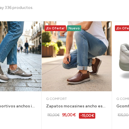
ay 336 productos.
¡En Oferta!
Nuevo
¡En Ofe
G COMFORT
G COM
Zapatos deportivos anchos impermeables G...
Zapatos mocasines ancho especial cuero G...
95,00 €
110,00 €
105,00 
-15,00 €