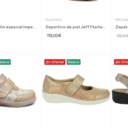
FLUCHOS
PIKOLI
Zapatos ancho especial impermeables G Comfort...
Deportivo de piel Jeff Fluchos calce rápido con...
119,00 €
119,00 
Nuevo
¡En Oferta!
Nuevo
¡En Ofe