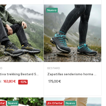
Nuevo
RD
BESTARD
Deportiva trekking Bestard Space Low hombre...
Zapatillas senderismo horma ancha Cami Lady...
163,80 €
175,00 €
€
-10%
rta!
Nuevo
¡En Oferta!
Nuevo