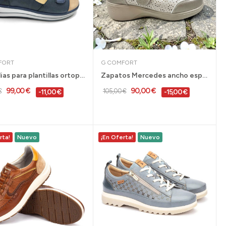
FORT
G COMFORT
Sandalias para plantillas ortopédicas G Comfort...
Zapatos Mercedes ancho especial para plantillas...
99,00 €
90,00 €
€
105,00 €
-11,00 €
-15,00 €
rta!
Nuevo
¡En Oferta!
Nuevo