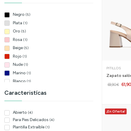
Negro
(5)
Plata
(1)
Oro
(5)
Rosa
(1)
Beige
(5)
Rojo
(1)
Nude
(1)
PITILLOS
Marino
(1)
Blanco
(1)
61,9
69,90 €
Beig
(1)
Caracteristícas
¡En Oferta!
Abierto
(4)
Para Pies Delicados
(4)
Plantilla Extraíble
(1)