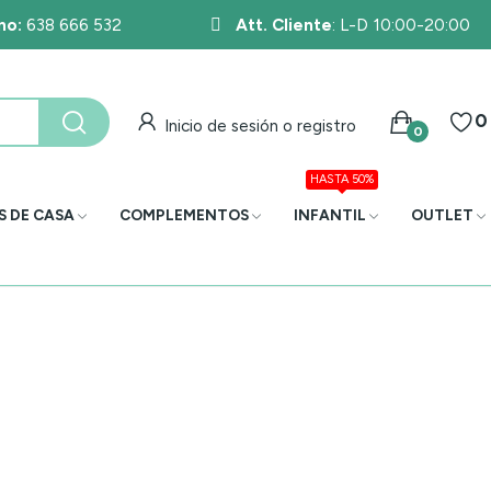
no:
638 666 532
Att. Cliente
: L-D 10:00-20:00
0
Inicio de sesión o registro
0
HASTA 50%
S DE CASA
COMPLEMENTOS
INFANTIL
OUTLET