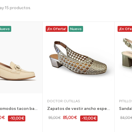
ay 15 productos.
Nuevo
¡En Oferta!
Nuevo
¡En Ofe
DOCTOR CUTILLAS
PITILLO
Mocasines comodos tacon bajo para mujer...
Zapatos de vestir ancho especial con tacón...
0 €
85,00 €
95,00 €
84,00 
-10,00 €
-10,00 €