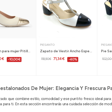
PIESANTO
PIESAN
Zapato salón para mujer Pitillos con tacón bajo...
Zapato de Vestir Ancho Especial Pie Santo...
0 €
71,34 €
118,90 €
102,00 
-10,00 €
-40%
estalonados De Mujer: Elegancia Y Frescura Pa
zado que combine estilo, comodidad y ese puntito fresco ideal para
a para ti. En esta sección encontrarás una cuidada selección de mo