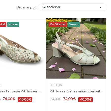

Seleccionar
Ordenar por:
rta!
Nuevo
¡En Oferta!
Nuevo
S
PITILLOS
Sandalias fantasía Pitillos en horma ancha para...
Pitillos sandalias mujer con brillantes de...
74,00 €
74,00 €
€
84,00 €
-10,00 €
-10,00 €