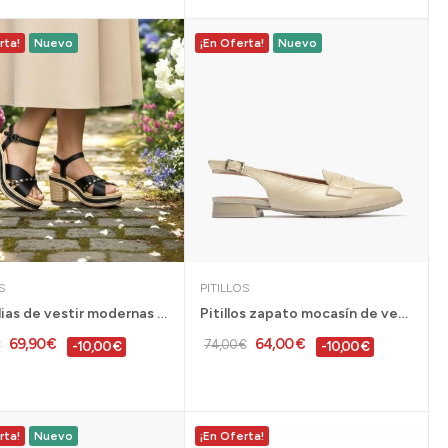
rta!
Nuevo
¡En Oferta!
Nuevo
S
PITILLOS
Sandalias de vestir modernas Pitillos piel...
Pitillos zapato mocasín de vestir tacón bajo...
69,90 €
64,00 €
74,00 €
-10,00 €
-10,00 €
rta!
Nuevo
¡En Oferta!