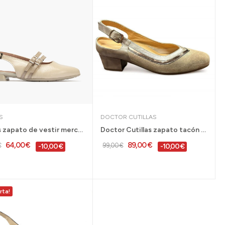
S
DOCTOR CUTILLAS
Pitillos zapato de vestir mercedes doble correa...
Doctor Cutillas zapato tacón bajo ancho...
64,00 €
89,00 €
€
99,00 €
-10,00 €
-10,00 €
rta!