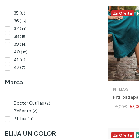
35
(8)
¡En Oferta!
36
(15)
37
(14)
38
(15)
39
(14)
40
(12)
41
(8)
42
(7)
Marca
PITILLOS
Doctor Cutillas
(2)
67,0
75,00 €
PieSanto
(2)
Pitillos
(11)
ELIJA UN COLOR
¡En Oferta!