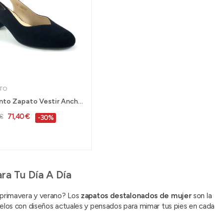
TO
Pie Santo Zapato Vestir Ancho Especial Mujer...
71,40 €
€
-30%
ra Tu Día A Día
 primavera y verano? Los
zapatos destalonados de mujer
son la
delos con diseños actuales y pensados para mimar tus pies en cada