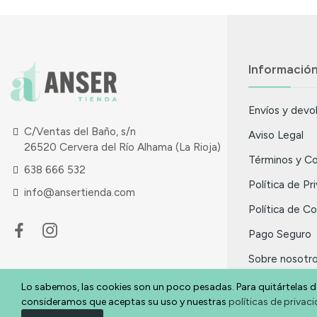
Informació
Envíos y devo
C/Ventas del Baño, s/n
Aviso Legal
26520 Cervera del Río Alhama (La Rioja)
Términos y Co
638 666 532
Política de Pr
info@ansertienda.com
Política de C
Pago Seguro
Sobre nosotr
Nuestras Tie
Lo sabemos, las cookies son un poco pesadas. Para quitártelas d
consideramos que aceptas su uso y nuestras
políticas de privac
Promociones