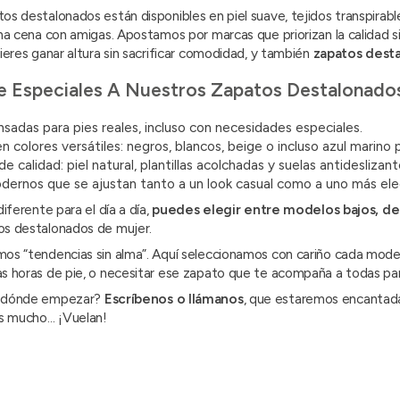
s destalonados están disponibles en piel suave, tejidos transpirable
na cena con amigas. Apostamos por marcas que priorizan la calidad s
ieres ganar altura sin sacrificar comodidad, y también
zapatos desta
 Especiales A Nuestros Zapatos Destalonado
adas para pies reales, incluso con necesidades especiales.
 colores versátiles:
negros
,
blancos
,
beige
o incluso
azul marino
p
e calidad: piel natural, plantillas acolchadas y suelas antideslizant
dernos que se ajustan tanto a un look casual como a uno más ele
diferente para el día a día,
puedes elegir entre modelos bajos, de 
os destalonados de mujer
.
os “tendencias sin alma”. Aquí seleccionamos con cariño cada mode
 horas de pie, o necesitar ese zapato que te acompaña a todas partes
r dónde empezar?
Escríbenos o llámanos
, que estaremos encantadas
es mucho… ¡Vuelan!