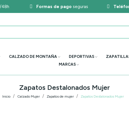
4/48h
Formas de pago
seguras
Teléfo
CALZADO DE MONTAÑA
DEPORTIVAS
ZAPATILLA
MARCAS
Zapatos Destalonados Mujer
Inicio
Calzado Mujer
Zapatos de mujer
Zapatos Destalonados Mujer