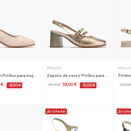
PITILLOS
PITILLO
Zapato salón Pitillos para mujer con tacón alto...
Zapato de vestir Pitillos para mujer con tacón...
0 €
59,00 €
74,00 €
74,00 
-8,00 €
-15,00 €
¡En Oferta!
¡En Ofe