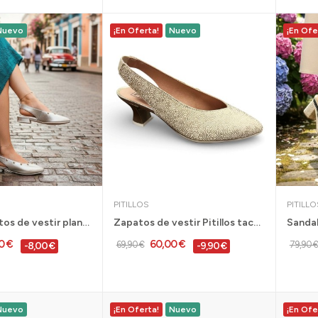
Nuevo
¡En Oferta!
Nuevo
¡En Ofe
PITILLOS
PITILLO
Pitillos zapatos de vestir planos con tacon...
Zapatos de vestir Pitillos tacon bajo cómodo...
0 €
60,00 €
69,90 €
79,90 €
-8,00 €
-9,90 €
Nuevo
¡En Oferta!
Nuevo
¡En Ofe