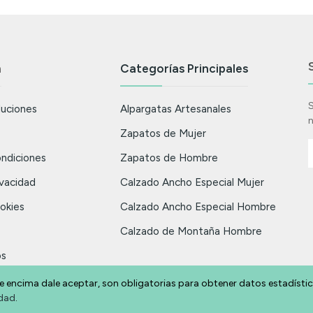
n
Categorías Principales
S
luciones
Alpargatas Artesanales
n
Zapatos de Mujer
ndiciones
Zapatos de Hombre
ivacidad
Calzado Ancho Especial Mujer
ookies
Calzado Ancho Especial Hombre
Calzado de Montaña Hombre
os
ndas
e encima dale aceptar, son obligatorias para obtener datos estadísti
idad
.