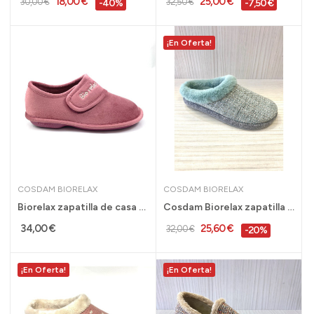
18,00 €
25,00 €
30,00 €
32,50 €
-40%
-7,50 €
¡En Oferta!
COSDAM BIORELAX
COSDAM BIORELAX
Biorelax zapatilla de casa cerrada con velcro...
Cosdam Biorelax zapatilla de casa mujer...
34,00 €
25,60 €
32,00 €
-20%
¡En Oferta!
¡En Oferta!