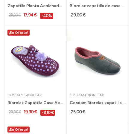
Zapatilla Planta Acolchada de casa Biorelax...
Biorelax zapatilla de casa con acolchado...
17,94 €
29,00 €
29,90 €
-40%
¡En Oferta!
COSDAM BIORELAX
COSDAM BIORELAX
Biorelax Zapatilla Casa Acolchada mujer...
Cosdam Biorelax zapatilla de casa mujer cerrada...
19,90 €
25,00 €
28,00 €
-8,10 €
¡En Oferta!