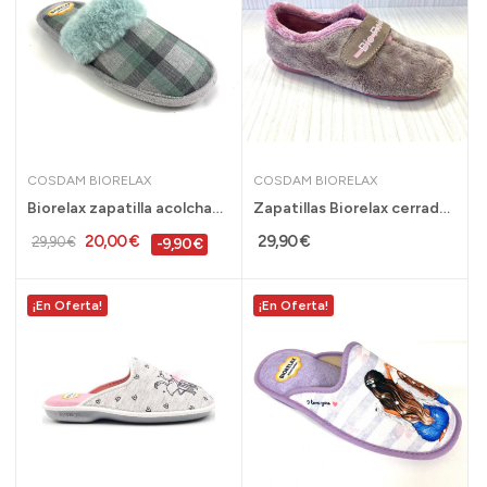
COSDAM BIORELAX
COSDAM BIORELAX
Biorelax zapatilla acolchada mujer talla 36...
Zapatillas Biorelax cerrada con velcro para...
20,00 €
29,90 €
29,90 €
-9,90 €
¡En Oferta!
¡En Oferta!