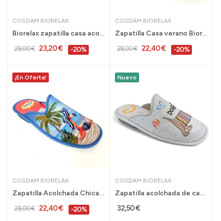
COSDAM BIORELAX
COSDAM BIORELAX
Biorelax zapatilla casa acolchada mujer verano...
Zapatilla Casa verano Biorelax chica lavanda...
23,20 €
22,40 €
29,00 €
28,00 €
-20%
-20%
¡En Oferta!
Nuevo
COSDAM BIORELAX
COSDAM BIORELAX
Zapatilla Acolchada Chica Cosdam Biorelax...
Zapatilla acolchada de casa perritos Biorelax...
22,40 €
32,50 €
28,00 €
-20%