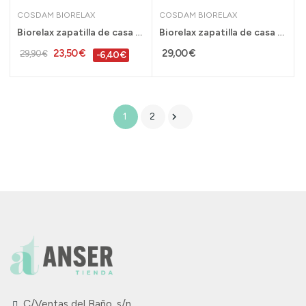
COSDAM BIORELAX
COSDAM BIORELAX
Biorelax zapatilla de casa mujer cuña acolchada...
Biorelax zapatilla de casa gato original...
23,50 €
29,00 €
29,90 €
-6,40 €

1
2
C/Ventas del Baño, s/n