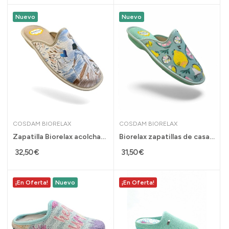
Nuevo
Nuevo
COSDAM BIORELAX
COSDAM BIORELAX
Zapatilla Biorelax acolchada para mujer...
Biorelax zapatillas de casa acolchadas para...
32,50 €
31,50 €
¡En Oferta!
Nuevo
¡En Oferta!