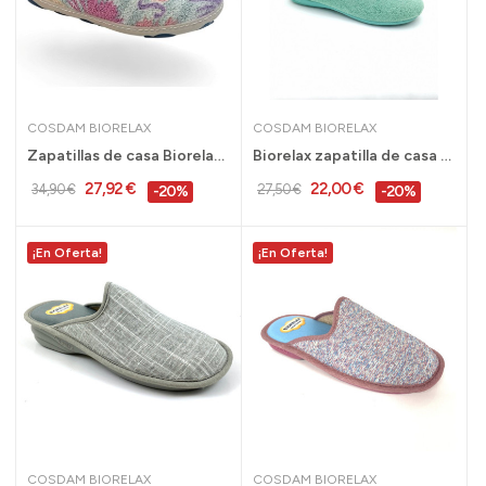
COSDAM BIORELAX
COSDAM BIORELAX
Zapatillas de casa Biorelax plantilla extraible...
Biorelax zapatilla de casa mujer con plantilla...
27,92 €
22,00 €
34,90 €
27,50 €
-20%
-20%
¡En Oferta!
¡En Oferta!
COSDAM BIORELAX
COSDAM BIORELAX