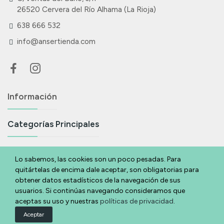
26520 Cervera del Río Alhama (La Rioja)
638 666 532
info@ansertienda.com
Información
Categorías Principales
Suscríbete A Nuestra Newsletter
Lo sabemos, las cookies son un poco pesadas. Para
quitártelas de encima dale aceptar, son obligatorias para
Si eres acabas de llegar y quieres estar al día de todas nuestras
obtener datos estadísticos de la navegación de sus
novedades y ofertas déjanos tu email y te lo contamos.
usuarios. Si continúas navegando consideramos que
aceptas su uso y nuestras
políticas de privacidad
.
Suscribirse
Aceptar