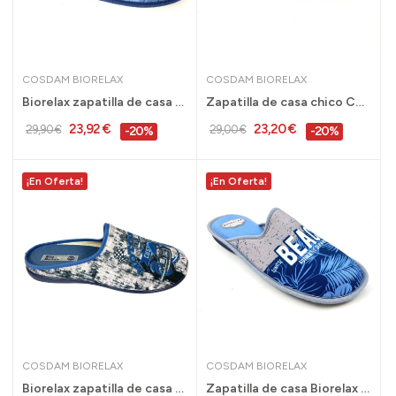
COSDAM BIORELAX
COSDAM BIORELAX
Biorelax zapatilla de casa acolchada Chico azul...
Zapatilla de casa chico Cosdam Biorelax...
23,92 €
23,20 €
29,90 €
29,00 €
-20%
-20%
¡En Oferta!
¡En Oferta!
COSDAM BIORELAX
COSDAM BIORELAX
Biorelax zapatilla de casa plantilla extraíble...
Zapatilla de casa Biorelax acolchado rebajas...