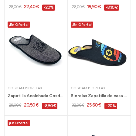
22,40 €
19,90 €
28,00 €
28,00 €
-20%
-8,10 €
¡En Oferta!
¡En Oferta!
COSDAM BIORELAX
COSDAM BIORELAX
Zapatilla Acolchada Cosdam Biorelax Hombre...
Biorelax Zapatilla de casa acolchada chico...
20,50 €
25,60 €
29,00 €
32,00 €
-8,50 €
-20%
¡En Oferta!