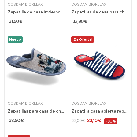
COSDAM BIORELAX
COSDAM BIORELAX
Zapatilla de casa invierno plantilla extraíble...
Zapatillas de casa para chico Biorelax...
31,50 €
32,90 €
Nuevo
¡En Oferta!
COSDAM BIORELAX
COSDAM BIORELAX
Zapatillas para casa de chico Biorelax para...
Zapatilla casa abierta rebajas hombre Cosdam...
32,90 €
23,10 €
33,00 €
-30%