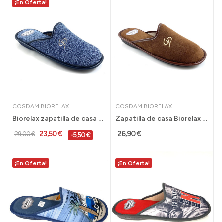
¡En Oferta!
COSDAM BIORELAX
COSDAM BIORELAX
Biorelax zapatilla de casa rebajas hombre...
Zapatilla de casa Biorelax hombre con acolchado...
23,50 €
26,90 €
29,00 €
-5,50 €
¡En Oferta!
¡En Oferta!