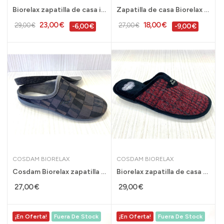
Biorelax zapatilla de casa invierno acolchada...
Zapatilla de casa Biorelax para hombre con...
23,00 €
18,00 €
29,00 €
27,00 €
-6,00 €
-9,00 €
COSDAM BIORELAX
COSDAM BIORELAX
Cosdam Biorelax zapatilla de casa hombre...
Biorelax zapatilla de casa para hombre...
27,00 €
29,00 €
¡En Oferta!
Fuera De Stock
¡En Oferta!
Fuera De Stock