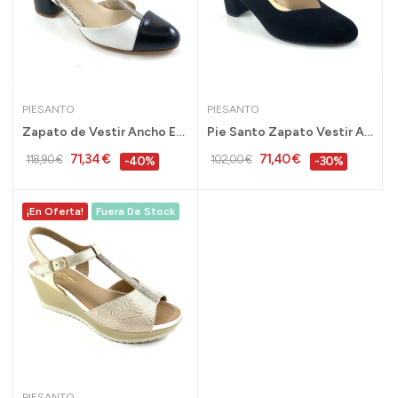
PIESANTO
PIESANTO
Zapato de Vestir Ancho Especial Pie Santo...
Pie Santo Zapato Vestir Ancho Especial Mujer...
71,34 €
71,40 €
118,90 €
102,00 €
-40%
-30%
¡En Oferta!
Fuera De Stock
PIESANTO