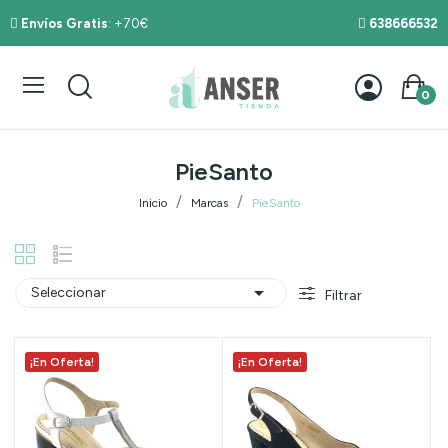
Envíos Gratis
: +70€
638666532
0
PieSanto
Inicio
Marcas
PieSanto

Seleccionar
Filtrar
¡En Oferta!
¡En Oferta!