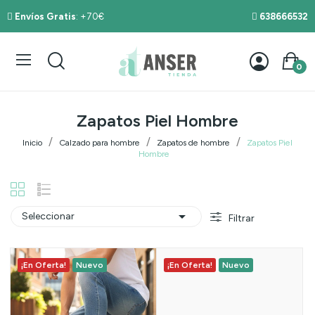
Envíos Gratis
: +70€
638666532
0
Zapatos Piel Hombre
Inicio
Calzado para hombre
Zapatos de hombre
Zapatos Piel
Hombre

Seleccionar
Filtrar
¡En Oferta!
Nuevo
¡En Oferta!
Nuevo