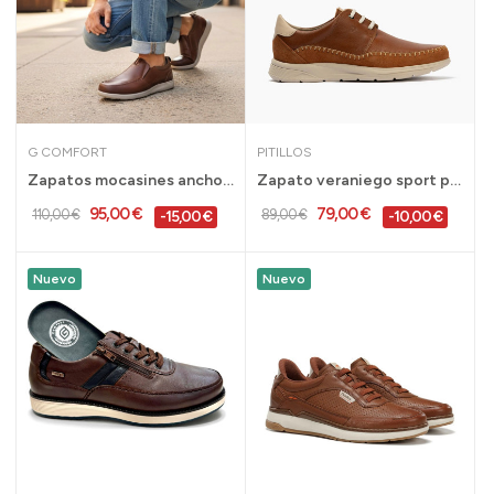
G COMFORT
PITILLOS
Zapatos mocasines ancho especial cuero G...
Zapato veraniego sport para hombre con cordones...
95,00 €
79,00 €
110,00 €
89,00 €
-15,00 €
-10,00 €
Nuevo
Nuevo