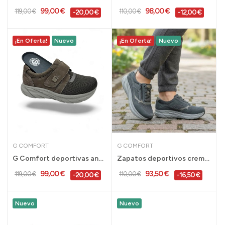
99,00 €
98,00 €
119,00 €
110,00 €
-20,00 €
-12,00 €
¡En Oferta!
Nuevo
¡En Oferta!
Nuevo
G COMFORT
G COMFORT
G Comfort deportivas anchas y cómodas con...
Zapatos deportivos cremallera horma ancha G...
99,00 €
93,50 €
119,00 €
110,00 €
-20,00 €
-16,50 €
Nuevo
Nuevo