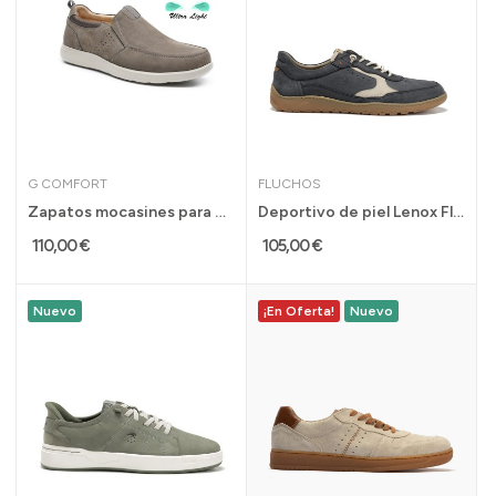
G COMFORT
FLUCHOS
Zapatos mocasines para pies delicados hombre G...
Deportivo de piel Lenox Fluchos para hombre...
110,00 €
105,00 €
Nuevo
¡En Oferta!
Nuevo