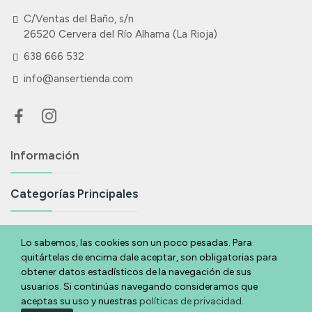
C/Ventas del Baño, s/n
26520 Cervera del Río Alhama (La Rioja)
638 666 532
info@ansertienda.com
Información
Categorías Principales
Suscríbete A Nuestra Newsletter
Lo sabemos, las cookies son un poco pesadas. Para
quitártelas de encima dale aceptar, son obligatorias para
Si eres acabas de llegar y quieres estar al día de todas nuestras
obtener datos estadísticos de la navegación de sus
novedades y ofertas déjanos tu email y te lo contamos.
usuarios. Si continúas navegando consideramos que
aceptas su uso y nuestras
políticas de privacidad
.