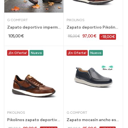
G COMFORT
PIKOLINOS
Zapato deportivo impermeable con cremallera G...
Zapato deportivo Pikolinos Cambil para hombre...
105,00 €
97,00 €
115,00 €
-18,00 €
¡En Oferta!
Nuevo
¡En Oferta!
Nuevo
PIKOLINOS
G COMFORT
Pikolinos zapato deportivo Getafe para hombre...
Zapato mocasín ancho especial hombre Gcomfort...