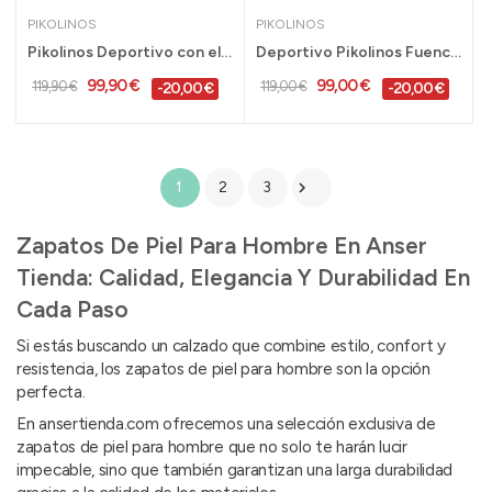
PIKOLINOS
PIKOLINOS
Pikolinos Deportivo con elásticos Fuencarral...
Deportivo Pikolinos Fuencarral con elásticos...
99,90 €
99,00 €
119,90 €
119,00 €
-20,00 €
-20,00 €

1
2
3
Zapatos De Piel Para Hombre En Anser
Tienda: Calidad, Elegancia Y Durabilidad En
Cada Paso
Si estás buscando un calzado que combine estilo, confort y
resistencia, los zapatos de piel para hombre son la opción
perfecta.
En ansertienda.com ofrecemos una selección exclusiva de
zapatos de piel para hombre que no solo te harán lucir
impecable, sino que también garantizan una larga durabilidad