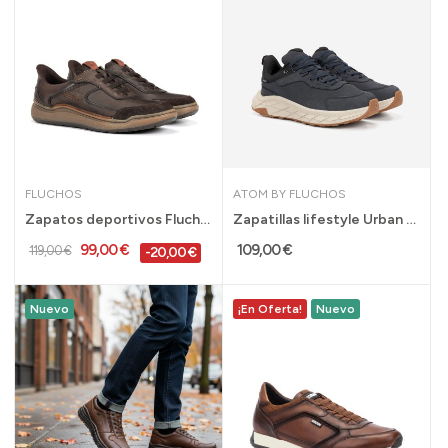
FLUCHOS
ATOM BY FLUCHOS
Zapatos deportivos Fluchos Rocky en piel sin...
Zapatillas lifestyle Urban Pro Tex impermeables...
99,00 €
109,00 €
119,00 €
-20,00 €
Nuevo
¡En Oferta!
Nuevo