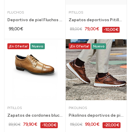
FLUCHOS
PITILLOS
Deportivo de piel Fluchos Nadal para hombre sin...
Zapatos deportivos Pitillos Basket para hombre...
99,00 €
79,00 €
89,00 €
-10,00 €
¡En Oferta!
Nuevo
¡En Oferta!
Nuevo
PITILLOS
PIKOLINOS
Zapatos de cordones blucher Pitillos de vestir...
Pikolinos deportivos de piel Aranda para hombre...
79,90 €
99,00 €
89,90 €
119,00 €
-10,00 €
-20,00 €