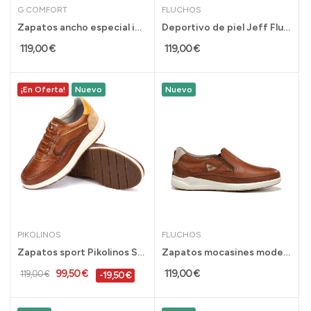
G COMFORT
FLUCHOS
Zapatos ancho especial impermeables G Comfort...
Deportivo de piel Jeff Fluchos calce rápido con...
119,00 €
119,00 €
¡En Oferta!
Nuevo
Nuevo
PIKOLINOS
FLUCHOS
Zapatos sport Pikolinos Salamanca con cierre...
Zapatos mocasines modernos Kadir para hombre...
99,50 €
119,00 €
119,00 €
-19,50 €