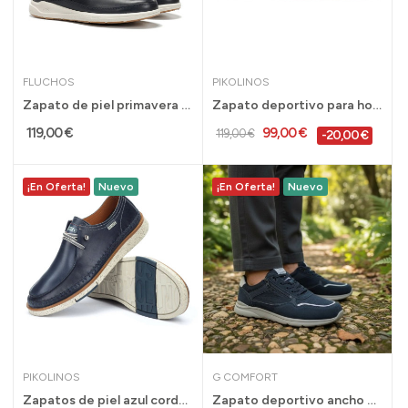
FLUCHOS
PIKOLINOS
Zapato de piel primavera Kadir de Fluchos con...
Zapato deportivo para hombre Teide en azul...
119,00 €
99,00 €
119,00 €
-20,00 €
¡En Oferta!
Nuevo
¡En Oferta!
Nuevo
PIKOLINOS
G COMFORT
Zapatos de piel azul cordon elastico San Juan...
Zapato deportivo ancho especial G Comfort para...