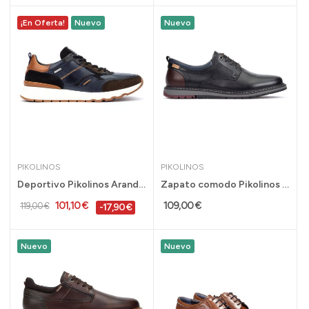
¡En Oferta!
Nuevo
Nuevo
PIKOLINOS
PIKOLINOS
Deportivo Pikolinos Aranda para hombre en piel...
Zapato comodo Pikolinos para hombre Berna en...
101,10 €
109,00 €
119,00 €
-17,90 €
Nuevo
Nuevo