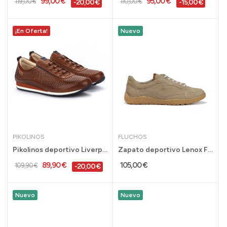
99,00 €
95,00 €
119,00 €
110,00 €
-20,00 €
-15,00 €
¡En Oferta!
Nuevo
PIKOLINOS
FLUCHOS
Pikolinos deportivo Liverpool sin cordón hombre...
Zapato deportivo Lenox Fluchos Tipo Barefoot en...
89,90 €
105,00 €
109,90 €
-20,00 €
Nuevo
Nuevo