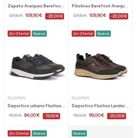
Zapato Aranjuez Barefoot Pikolinos para hombre...
Pikolinos Barefoot Aranjuez para hombre en...
109,90 €
109,90 €
129,90 €
129,90 €
-20,00 €
-20,00 €
¡En Oferta!
Nuevo
¡En Oferta!
Nuevo
FLUCHOS
FLUCHOS
Deportivo urbano Fluchos marino para hombre...
Deportivo Fluchos Lander piel negro impermeable...
84,00 €
99,00 €
99,90 €
119,00 €
-15,90 €
-20,00 €
¡En Oferta!
Nuevo
Nuevo