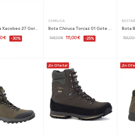
CHIRUCA
BESTA
Bota Chiruca Xacobeo 27 Gore-Tex marrón -...
Bota Chiruca Torcaz 01 Gote tex verde caña alta...
50 €
111,00 €
148,00 €
155,00 
-30%
-25%
¡En Oferta!
¡En Ofe