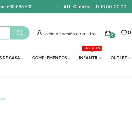
no:
638 666 532
Att. Cliente
: L-D 10:00-20:00
0
Inicio de sesión o registro
0
HASTA 50%
S DE CASA
COMPLEMENTOS
INFANTIL
OUTLET
bre