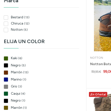
Marca
43
(16)
43,5
(5)
44
(20)
Bestard
(13)
45
(18)
Chiruca
(12)
46
(17)
Notton
(5)
47
(3)
48
(1)
ELIJA UN COLOR
40,5
(4)
41,5
(5)
42,5
Kaki
NOTTON
(6)
(5)
44,5
(7)
Negro
(5)
45,5
(7)
99,0
119,95 €
Marrón
(13)
46,5
(1)
Marino
(1)
Gris
(3)
Caqui
(4)
¡En Oferta!
Negro
(1)
Marrón
(1)