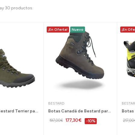
ay 30 productos.
¡En Oferta!
Nuevo
¡En Ofe
BESTARD
BESTA
Bota ligera Bestard Terrier para caza Gore Tex...
Botas Canadá de Bestard para montaña y caza...
177,30 €
197,00 €
217,00 
-10%