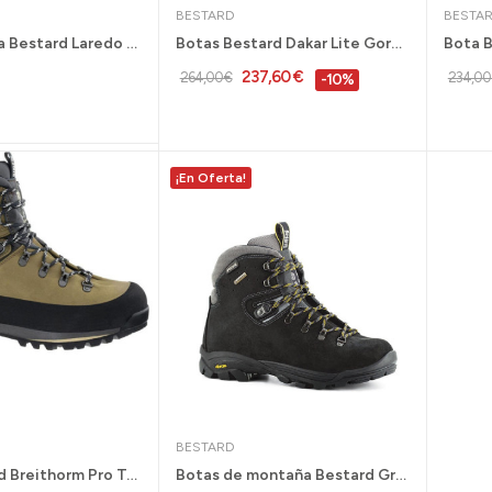
BESTARD
BESTA
Bota de caza Bestard Laredo Gore Tex para...
Botas Bestard Dakar Lite Gore Tex para caza...
237,60 €
264,00 €
234,00
-10%
¡En Oferta!
BESTARD
Bota Bestard Breithorm Pro Trekking Avanzado...
Botas de montaña Bestard Gredos Gore Tex...