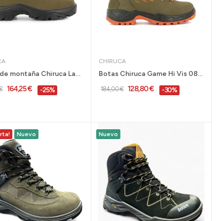
CA
CHIRUCA
Botas de montaña Chiruca Labrador Boa 01...
Botas Chiruca Game Hi Vis 08 Gore-Tex verde...
164,25 €
128,80 €
€
184,00 €
-25%
-30%
rta!
Nuevo
Nuevo