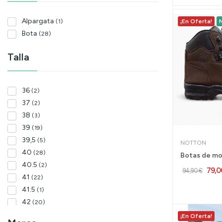
Alpargata
(1)
¡En Oferta!
Bota
(28)
Talla
36
(2)
37
(2)
38
(3)
39
(19)
39,5
(5)
NOTTON
40
(28)
40.5
(2)
79,0
94,90 €
41
(22)
41.5
(1)
42
(20)
42.5
(2)
¡En Oferta!