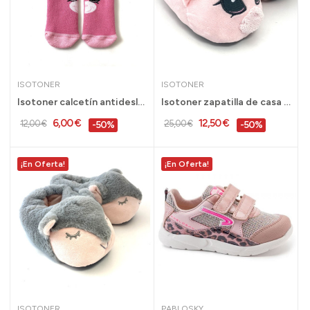
ISOTONER
ISOTONER
Isotoner calcetín antideslizante para niña...
Isotoner zapatilla de casa peluche cerdito niña...
6,00 €
12,50 €
12,00 €
25,00 €
-50%
-50%
¡En Oferta!
¡En Oferta!
ISOTONER
PABLOSKY