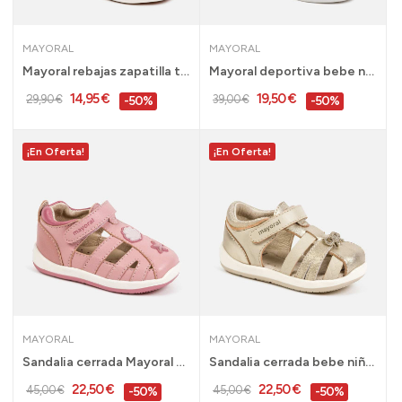
MAYORAL
MAYORAL
Mayoral rebajas zapatilla tela bebe niña tallas...
Mayoral deportiva bebe niña plata talla 20 al...
14,95 €
19,50 €
29,90 €
39,00 €
-50%
-50%
¡En Oferta!
¡En Oferta!
MAYORAL
MAYORAL
Sandalia cerrada Mayoral en piel bebe niña rosa...
Sandalia cerrada bebe niña Mayoral 18 al 23 41126
22,50 €
22,50 €
45,00 €
45,00 €
-50%
-50%