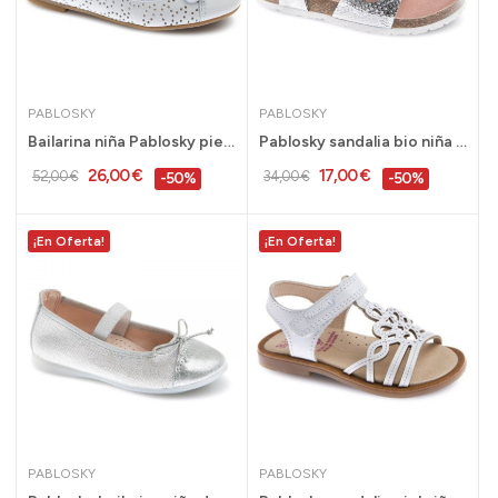
PABLOSKY
PABLOSKY
Bailarina niña Pablosky piel blanco, 34 al 39...
Pablosky sandalia bio niña plata, 25 al 33...
26,00 €
17,00 €
52,00 €
34,00 €
-50%
-50%
¡En Oferta!
¡En Oferta!
PABLOSKY
PABLOSKY