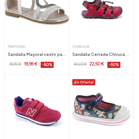
MAYORAL
CHIRUCA
Sandalia Mayoral vestir para niña blanca 31 al...
Sandalia Cerrada Chiruca niña Brasil 08 Rosa -...
19,95 €
22,50 €
39,90 €
45,00 €
-50%
-50%
¡En Oferta!