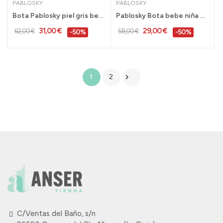
PABLOSKY
PABLOSKY
Bota Pablosky piel gris bebe niña 21 al 27 -...
Pablosky Bota bebe niña burdeos pieltallas 22...
31,00 €
29,00 €
62,00 €
58,00 €
-50%
-50%

1
2
C/Ventas del Baño, s/n