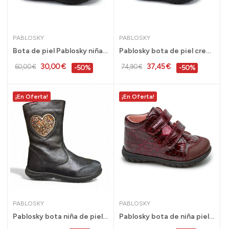
PABLOSKY
PABLOSKY
Bota de piel Pablosky niña piel gris mariposa...
Pablosky bota de piel cremallera niña talla 24...
30,00 €
37,45 €
60,00 €
74,90 €
-50%
-50%
¡En Oferta!
¡En Oferta!
PABLOSKY
PABLOSKY
Pablosky bota niña de piel con cremallera negro...
Pablosky bota de niña piel burdeos charol 21 al...