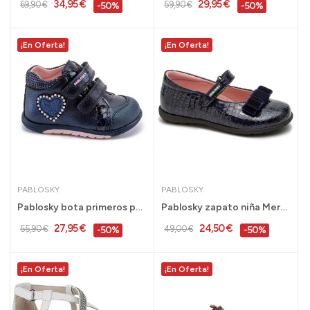
34,95 €
29,95 €
69,90 €
59,90 €
-50%
-50%
¡En Oferta!
¡En Oferta!
PABLOSKY
PABLOSKY
Pablosky bota primeros pasos niña corazones...
Pablosky zapato niña Mercedes piel marino 24 al...
27,95 €
24,50 €
55,90 €
49,00 €
-50%
-50%
¡En Oferta!
¡En Oferta!