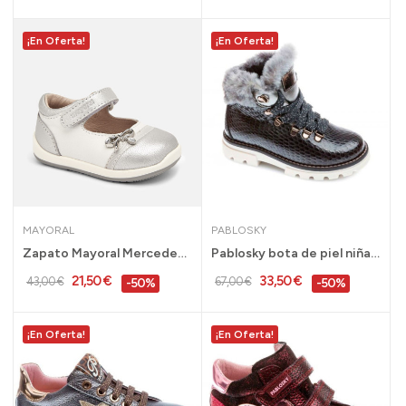
¡En Oferta!
¡En Oferta!
MAYORAL
PABLOSKY
Zapato Mayoral Mercedes piel niña oro y plata...
Pablosky bota de piel niña calidad gris 28 al...
21,50 €
33,50 €
43,00 €
67,00 €
-50%
-50%
¡En Oferta!
¡En Oferta!