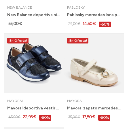
NEW BALANCE
PABLOSKY
New Balance deportiva niña rosa Mtyv373py
Pablosky mercedes lona para niña marino 20 al...
55,00 €
14,50 €
29,00 €
-50%
¡En Oferta!
¡En Oferta!
MAYORAL
MAYORAL
Mayoral deportiva vestir velcro niña marino...
Mayoral zapato mercedes vestir niña beige talla...
22,95 €
17,50 €
45,90 €
35,00 €
-50%
-50%