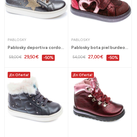
PABLOSKY
PABLOSKY
Pablosky deportiva cordones niña piel, gris del...
Pablosky bota piel burdeos niña 20 al 26 -...
29,50 €
27,00 €
59,00 €
54,00 €
-50%
-50%
¡En Oferta!
¡En Oferta!