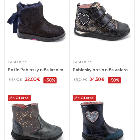
PABLOSKY
PABLOSKY
Botín Pablosky niña lazo marino tallas 24 al 36...
Pablosky botín niña velcro piel negro 28 al 36...
32,00 €
34,50 €
64,00 €
69,00 €
-50%
-50%
¡En Oferta!
¡En Oferta!