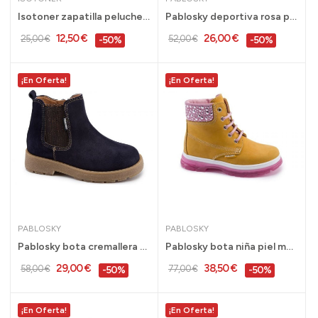
Isotoner zapatilla peluche conejo para casa...
Pablosky deportiva rosa piel niña 21 al 23...
12,50 €
26,00 €
25,00 €
52,00 €
-50%
-50%
¡En Oferta!
¡En Oferta!
PABLOSKY
PABLOSKY
Pablosky bota cremallera niña marino tallas 29...
Pablosky bota niña piel mostaza talla 29 al 38...
29,00 €
38,50 €
58,00 €
77,00 €
-50%
-50%
¡En Oferta!
¡En Oferta!