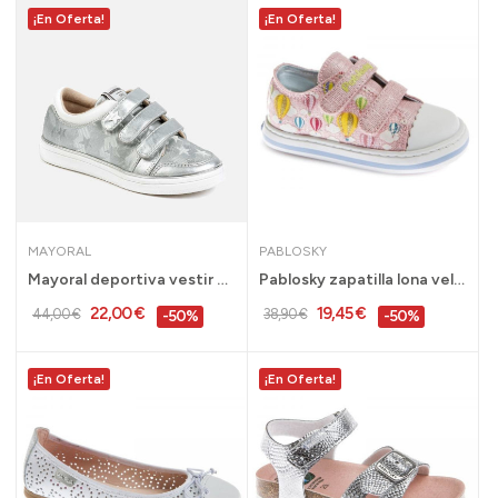
¡En Oferta!
¡En Oferta!
MAYORAL
PABLOSKY
Mayoral deportiva vestir niña gris y blanca 31...
Pablosky zapatilla lona velcro niña rosa 20 al...
22,00 €
19,45 €
44,00 €
38,90 €
-50%
-50%
¡En Oferta!
¡En Oferta!