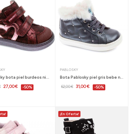
SKY
PABLOSKY
Pablosky bota piel burdeos niña 20 al 26 -...
Bota Pablosky piel gris bebe niña 21 al 27 -...
27,00 €
31,00 €
€
62,00 €
-50%
-50%
rta!
¡En Oferta!