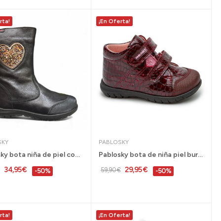
rta!
¡En Oferta!
SKY
PABLOSKY
Pablosky bota niña de piel con cremallera negro...
Pablosky bota de niña piel burdeos charol 21 al...
34,95 €
29,95 €
59,90 €
-50%
-50%
rta!
¡En Oferta!