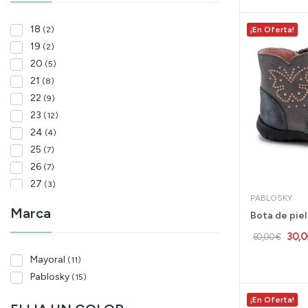
18
(2)
¡En Oferta!
19
(2)
20
(5)
21
(8)
22
(9)
23
(12)
24
(4)
25
(7)
26
(7)
27
(3)
PABLOSKY
28
(10)
Marca
29
(6)
30
30,0
(4)
60,00 €
31
(5)
Mayoral
(11)
32
(6)
Pablosky
(15)
33
(3)
¡En Oferta!
34
(3)