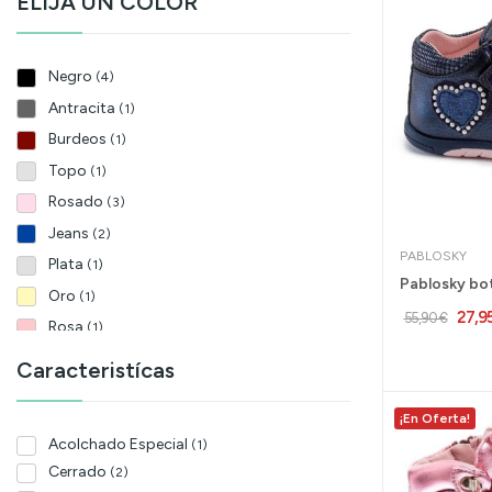
ELIJA UN COLOR
35
(2)
36
(4)
37
Negro
(2)
(4)
38
(3)
Antracita
(1)
Burdeos
(1)
Topo
(1)
Rosado
(3)
Jeans
(2)
PABLOSKY
Plata
(1)
Oro
(1)
27,9
55,90 €
Rosa
(1)
Bordo
(2)
Caracteristícas
Cristal
(1)
¡En Oferta!
Moguer
(1)
Acolchado Especial
(1)
Marino
(6)
Cerrado
(2)
Amarillo
(1)