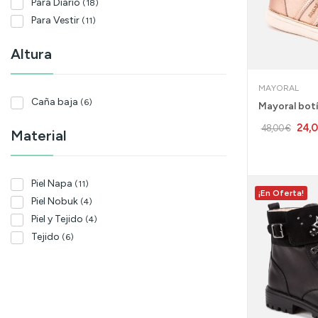
Para Diario
(18)
Para Vestir
(11)
Altura
MAYORAL
Caña baja
(6)
24,
48,00 €
Material
Piel Napa
(11)
¡En Oferta!
Piel Nobuk
(4)
Piel y Tejido
(4)
Tejido
(6)