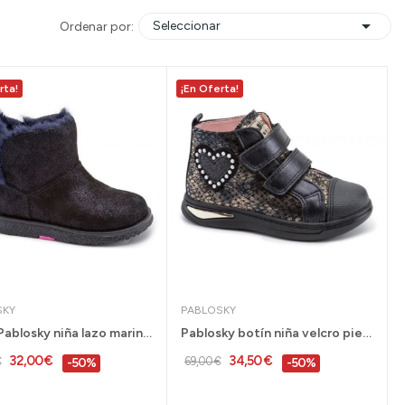

Seleccionar
Ordenar por:
rta!
¡En Oferta!
SKY
PABLOSKY
Botín Pablosky niña lazo marino tallas 24 al 36...
Pablosky botín niña velcro piel negro 28 al 36...
32,00 €
34,50 €
€
69,00 €
-50%
-50%