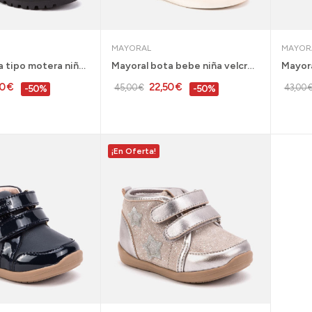
MAYORAL
MAYOR
Mayoral bota tipo motera niña negra 28 al 30 -...
Mayoral bota bebe niña velcro marino y plata 21...
0 €
22,50 €
45,00 €
43,00 
-50%
-50%
¡En Oferta!