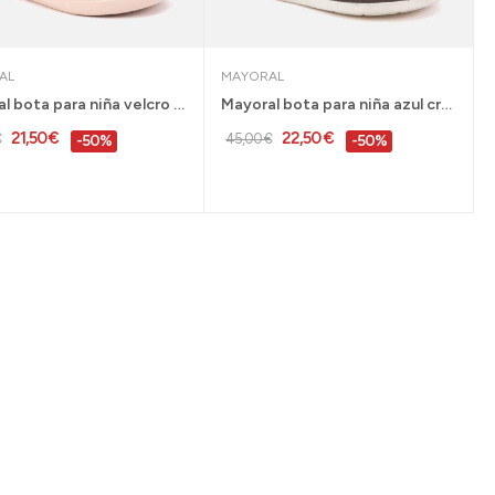
AL
MAYORAL
Mayoral bota para niña velcro rosa tallas 20 al...
Mayoral bota para niña azul cremallera 21 y 22...
21,50 €
22,50 €
€
45,00 €
-50%
-50%