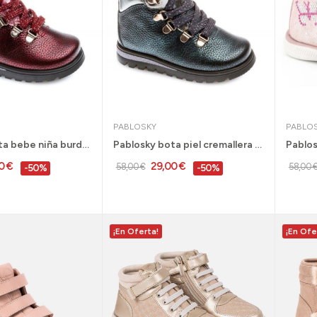
PABLOSKY
PABLO
Pablosky Bota bebe niña burdeos pieltallas 22...
Pablosky bota piel cremallera y cordón niña...
0 €
29,00 €
58,00 €
58,00 
-50%
-50%
¡En Oferta!
¡En Ofe