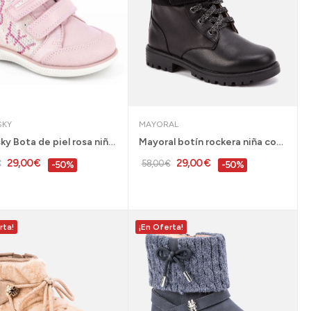
SKY
MAYORAL
Pablosky Bota de piel rosa niña velcro 23 al 25...
Mayoral botín rockera niña con cremallera negra...
29,00 €
29,00 €
€
58,00 €
-50%
-50%
rta!
¡En Oferta!