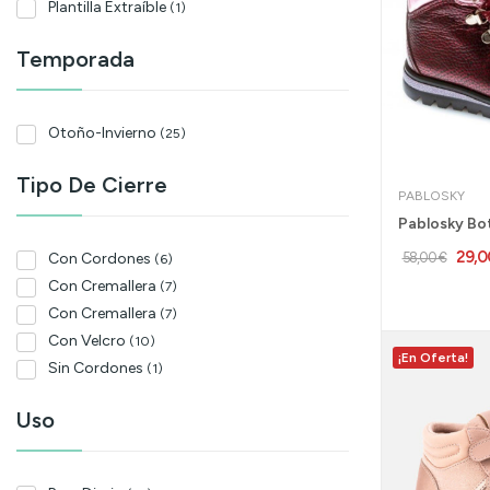
Plantilla Extraíble
(1)
Grafito
(1)
Temporada
Otoño-Invierno
(25)
Tipo De Cierre
PABLOSKY
29,0
58,00 €
Con Cordones
(6)
Con Cremallera
(7)
Con Cremallera
(7)
Con Velcro
(10)
¡En Oferta!
Sin Cordones
(1)
Uso