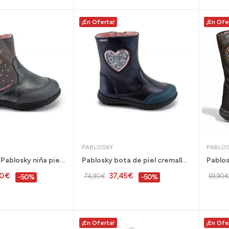
¡En Oferta!
¡En Ofe
PABLOSKY
PABLO
Bota de piel Pablosky niña piel gris mariposa...
Pablosky bota de piel cremallera niña talla 24...
0 €
37,45 €
74,90 €
69,90 €
-50%
-50%
¡En Oferta!
¡En Ofe