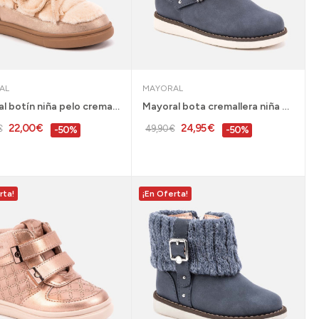
AL
MAYORAL
Mayoral botín niña pelo cremallera rebajas -...
Mayoral bota cremallera niña 26 y 28 azul -...
22,00 €
24,95 €
€
49,90 €
-50%
-50%
rta!
¡En Oferta!