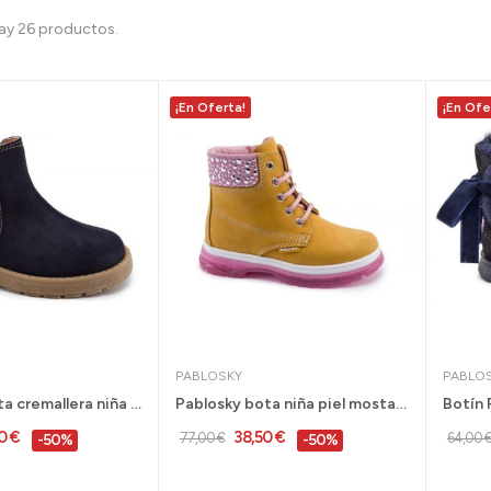
ay 26 productos.
¡En Oferta!
¡En Ofe
PABLOSKY
PABLO
Pablosky bota cremallera niña marino tallas 29...
Pablosky bota niña piel mostaza talla 29 al 38...
0 €
38,50 €
77,00 €
64,00 
-50%
-50%