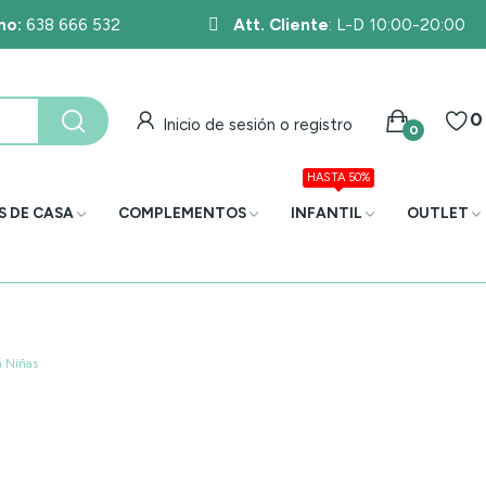
no:
638 666 532
Att. Cliente
: L-D 10:00-20:00
0
Inicio de sesión o registro
0
HASTA 50%
S DE CASA
COMPLEMENTOS
INFANTIL
OUTLET
a Niñas