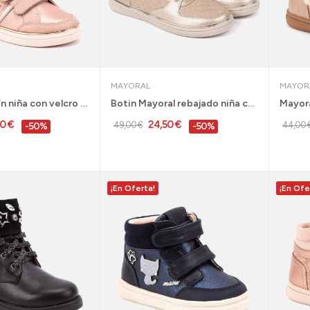
MAYORAL
MAYOR
Mayoral botín niña con velcro rosa rebajas -...
Botin Mayoral rebajado niña color oro velcro 26...
00 €
24,50 €
49,00 €
44,00 
-50%
-50%
¡En Oferta!
¡En Ofe