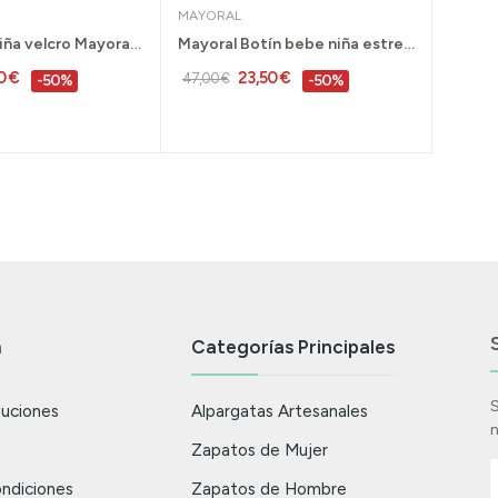
MAYORAL
Bota bebe niña velcro Mayoral marino tallas 18...
Mayoral Botín bebe niña estrellas plata tallas...
0 €
23,50 €
47,00 €
-50%
-50%
n
Categorías Principales
S
luciones
Alpargatas Artesanales
n
Zapatos de Mujer
ndiciones
Zapatos de Hombre