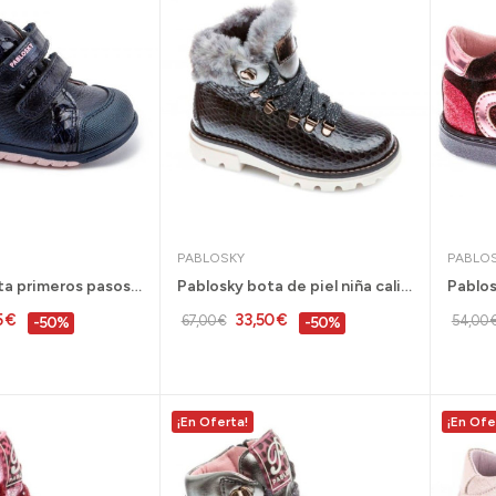
PABLOSKY
PABLO
Pablosky bota primeros pasos niña corazones...
Pablosky bota de piel niña calidad gris 28 al...
5 €
33,50 €
67,00 €
54,00 
-50%
-50%
¡En Oferta!
¡En Ofe