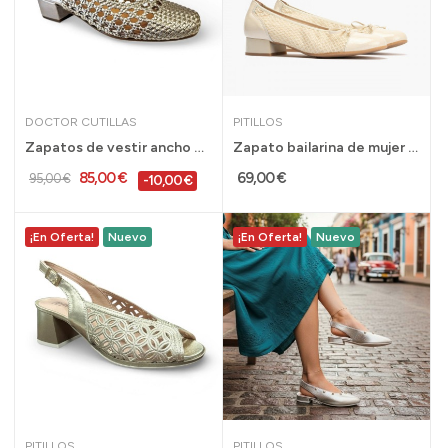
DOCTOR CUTILLAS
PITILLOS
Zapatos de vestir ancho especial con tacón...
Zapato bailarina de mujer Pitillos tacón bajo...
85,00 €
69,00 €
95,00 €
-10,00 €
¡En Oferta!
Nuevo
¡En Oferta!
Nuevo
PITILLOS
PITILLOS