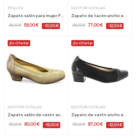
PITILLOS
DOCTOR CUTILLAS
Zapato salón para mujer Pitillos con tacón bajo...
Zapato de tacón ancho especial Doctor Cutillas...
59,00 €
77,00 €
69,00 €
89,00 €
-10,00 €
-12,00 €
¡En Oferta!
¡En Oferta!
DOCTOR CUTILLAS
DOCTOR CUTILLAS
Zapato salón de vestir ancho especial Doctor...
Zapato de vestir ancho especial Doctor Cutillas...
80,00 €
87,00 €
95,00 €
99,00 €
-15,00 €
-12,00 €