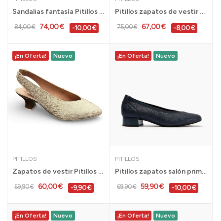
Sandalias fantasía Pitillos en horma ancha para...
Pitillos zapatos de vestir planos con tacon...
74,00 €
67,00 €
84,00 €
75,00 €
-10,00 €
-8,00 €
¡En Oferta!
Nuevo
¡En Oferta!
Nuevo
PITILLOS
PITILLOS
Zapatos de vestir Pitillos tacon bajo cómodo...
Pitillos zapatos salón primavera con ribetes...
60,00 €
59,90 €
69,90 €
69,90 €
-9,90 €
-10,00 €
¡En Oferta!
Nuevo
¡En Oferta!
Nuevo