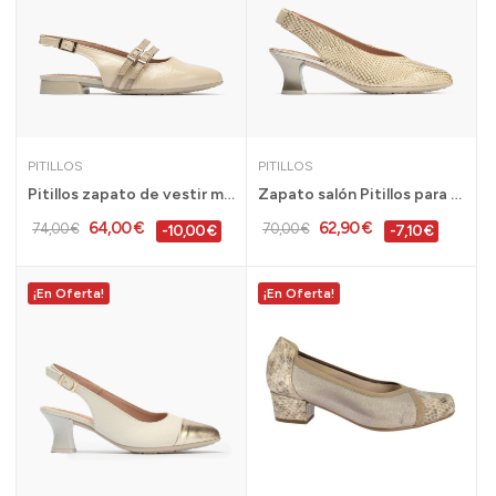
PITILLOS
PITILLOS
Pitillos zapato de vestir mercedes doble correa...
Zapato salón Pitillos para vestir mujer tacón...
64,00 €
62,90 €
74,00 €
70,00 €
-10,00 €
-7,10 €
¡En Oferta!
¡En Oferta!