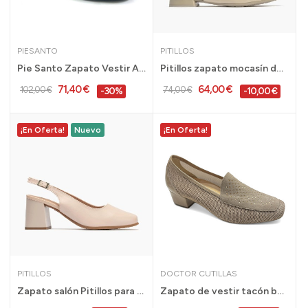
PIESANTO
PITILLOS
Pie Santo Zapato Vestir Ancho Especial Mujer...
Pitillos zapato mocasín de vestir tacón bajo...
71,40 €
64,00 €
102,00 €
74,00 €
-30%
-10,00 €
¡En Oferta!
Nuevo
¡En Oferta!
PITILLOS
DOCTOR CUTILLAS
Zapato salón Pitillos para mujer con tacón alto...
Zapato de vestir tacón bajo Doctor Cutillas...