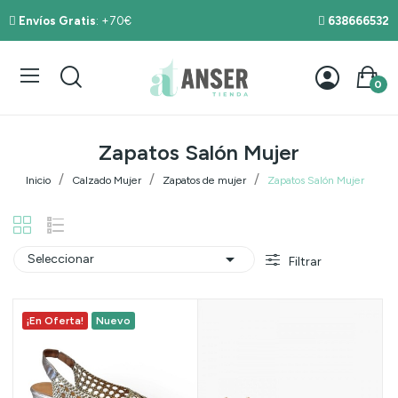
Envíos Gratis
: +70€
638666532
0
Zapatos Salón Mujer
Inicio
Calzado Mujer
Zapatos de mujer
Zapatos Salón Mujer

Seleccionar
Filtrar
¡En Oferta!
Nuevo