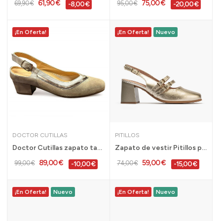
61,90 €
75,00 €
69,90 €
95,00 €
-8,00 €
-20,00 €
¡En Oferta!
¡En Oferta!
Nuevo
DOCTOR CUTILLAS
PITILLOS
Doctor Cutillas zapato tacón bajo ancho...
Zapato de vestir Pitillos para mujer con tacón...
89,00 €
59,00 €
99,00 €
74,00 €
-10,00 €
-15,00 €
¡En Oferta!
Nuevo
¡En Oferta!
Nuevo