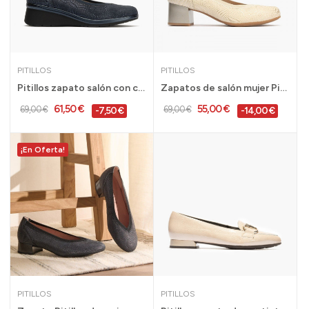
PITILLOS
PITILLOS
Pitillos zapato salón con cuña cómodo para...
Zapatos de salón mujer Pitillos tacón medio -...
61,50 €
55,00 €
69,00 €
69,00 €
-7,50 €
-14,00 €
¡En Oferta!
PITILLOS
PITILLOS