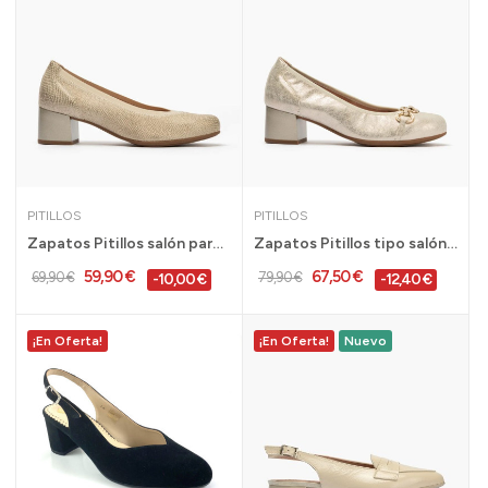
PITILLOS
PITILLOS
Zapatos Pitillos salón para mujer con tacón en...
Zapatos Pitillos tipo salón ribete con adorno...
59,90 €
67,50 €
69,90 €
79,90 €
-10,00 €
-12,40 €
¡En Oferta!
¡En Oferta!
Nuevo