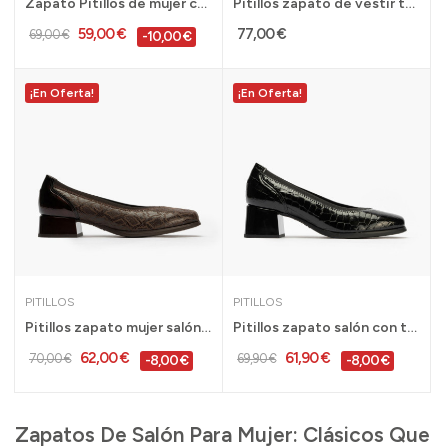
Zapato Pitillos de mujer con tacón bajo y...
Pitillos zapato de vestir tacón bajo mujer con...
59,00 €
77,00 €
69,00 €
-10,00 €
¡En Oferta!
¡En Oferta!
PITILLOS
PITILLOS
Pitillos zapato mujer salón tacón bajo licra y...
Pitillos zapato salón con tacón elásticos mujer...
62,00 €
61,90 €
70,00 €
69,90 €
-8,00 €
-8,00 €
Zapatos De Salón Para Mujer: Clásicos Que