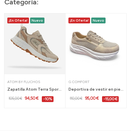
Categoría:
¡En Oferta!
Nuevo
¡En Oferta!
Nuevo
ATOM BY FLUCHOS
G COMFORT
 Doctor...
Zapatilla Atom Terra Sport Style Free Ride para...
Deportiva de vestir en piel y tejido horma...
94,50 €
95,00 €
105,00 €
110,00 €
-10%
-15,00 €