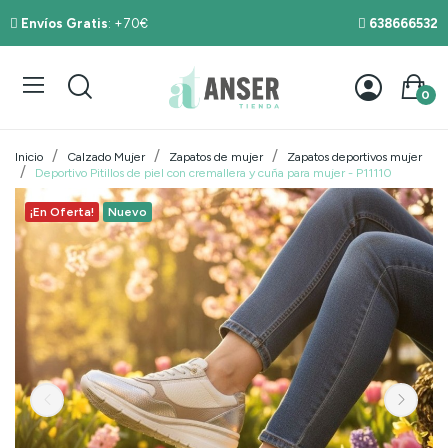
Envíos Gratis
: +70€
638666532
0
Inicio
Calzado Mujer
Zapatos de mujer
Zapatos deportivos mujer
Deportivo Pitillos de piel con cremallera y cuña para mujer - P11110
¡En Oferta!
Nuevo