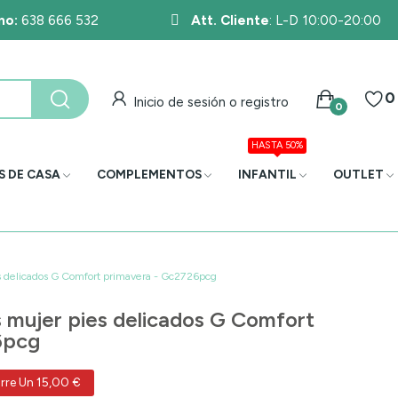
no:
638 666 532
Att. Cliente
: L-D 10:00-20:00
0
Inicio de sesión o registro
0
HASTA 50%
S DE CASA
COMPLEMENTOS
INFANTIL
OUTLET
s delicados G Comfort primavera - Gc2726pcg
 mujer pies delicados G Comfort
6pcg
rre Un 15,00 €