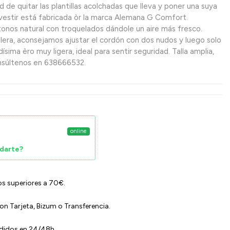
 de quitar las plantillas acolchadas que lleva y poner una suya
vestir está fabricada òr la marca Alemana G Comfort.
onos natural con troquelados dándole un aire más fresco.
era, aconsejamos ajustar el cordón con dos nudos y luego solo
dísima èro muy ligera, ideal para sentir seguridad. Talla amplia,
onsúltenos en 638666532.
online
darte?
os superiores a 70€.
n Tarjeta, Bizum o Transferencia.
edidos en 24/48h.