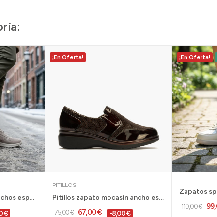
ría:
¡En Oferta!
¡En Oferta!
PITILLOS
Zapatos deportivos anchos especiales G Comfort...
Pitillos zapato mocasín ancho especial mujer...
99
110,00 €
67,00 €
75,00 €
0 €
-8,00 €