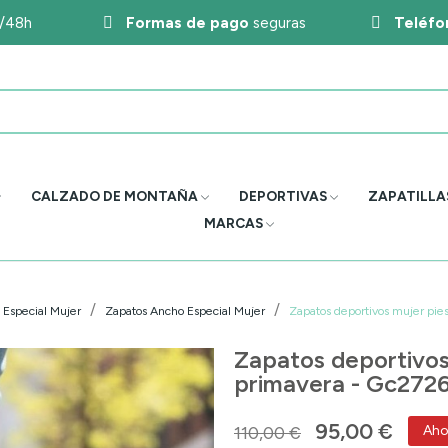
4/48h
Formas de pago
seguras
Teléfo
CALZADO DE MONTAÑA
DEPORTIVAS
ZAPATILLA
MARCAS
Especial Mujer
Zapatos Ancho Especial Mujer
Zapatos deportivos mujer pie
Zapatos deportivos
primavera - Gc272
95,00 €
110,00 €
Aho