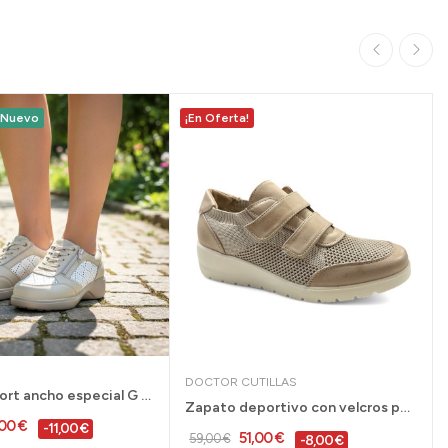
Nuevo
¡En Oferta!
DOCTOR CUTILLAS
Zapatos sport ancho especial G Comfort para...
Zapato deportivo con velcros para mujer Doctor...
,00 €
-11,00 €
51,00 €
59,00 €
-8,00 €