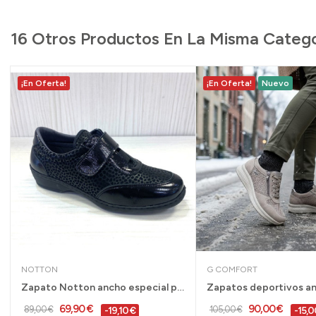
16 Otros Productos En La Misma Catego
¡En Oferta!
¡En Oferta!
Nuevo
NOTTON
G COMFORT
Zapato Notton ancho especial para mujer con...
69,90 €
90,00 €
89,00 €
105,00 €
-19,10 €
-15,0