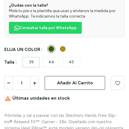
¿Dudas con la talla?
Mide tu pie o la plantilla que usas y envíanos la medida por
WhatsApp. Te indicamos la talla correcta.
Consultar talla por WhatsApp
Kaki
Taupe
ELIJA UN COLOR :
Talla :
39
44
45
Añadir Al Carrito

Últimas unidades en stock
Póntelas y sal a pasear con las Skechers Hands Free Slip-
ins® Relaxed Fit™: Garner - Ellis. Diseñado con nuestro
sistema Heel Pillow™, este modelo vegano slip-on presenta