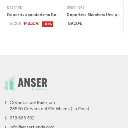
BESTARD
SKECHERS
Deportiva senderismo Bestard Cami Gore Tex para...
Deportiva Skechers Uno para hombre con cámara...
148,50 €
89,00 €
165,00 €
-10%
C/Ventas del Baño, s/n
26520 Cervera del Río Alhama (La Rioja)
638 666 532
info@ansertienda.com