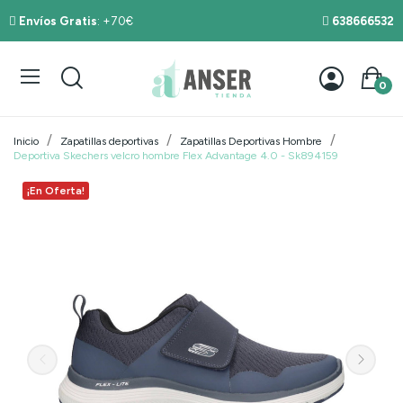
Envíos Gratis
: +70€
638666532
0
Inicio
Zapatillas deportivas
Zapatillas Deportivas Hombre
Deportiva Skechers velcro hombre Flex Advantage 4.0 - Sk894159
¡En Oferta!