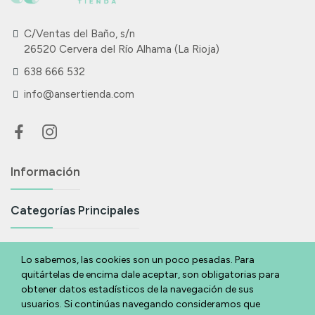
C/Ventas del Baño, s/n
26520 Cervera del Río Alhama (La Rioja)
638 666 532
info@ansertienda.com
Información
Categorías Principales
Suscríbete A Nuestra Newsletter
Lo sabemos, las cookies son un poco pesadas. Para
quitártelas de encima dale aceptar, son obligatorias para
Si eres acabas de llegar y quieres estar al día de todas nuestras
obtener datos estadísticos de la navegación de sus
novedades y ofertas déjanos tu email y te lo contamos.
usuarios. Si continúas navegando consideramos que