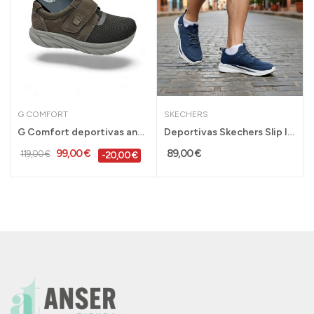
G COMFORT
SKECHERS
tivity negro para...
G Comfort deportivas anchas y cómodas con...
Deportivas Skechers Slip Ins hombre Slader...
99,00 €
89,00 €
119,00 €
-20,00 €