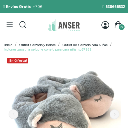
Envíos Gratis
: +70€
638666532
0
Inicio
Outlet Calzado y Bolsos
Outlet de Calzado para Niñas
Isotoner zapatilla peluche conejo para casa niña Iso67252
¡En Oferta!