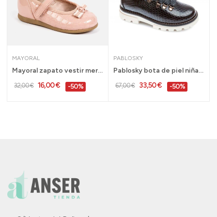
MAYORAL
PABLOSKY
23...
Mayoral zapato vestir mercedes ceremonia bebe...
Pablosky bota de piel niña calidad gris 28 al...
16,00 €
33,50 €
32,00 €
67,00 €
-50%
-50%