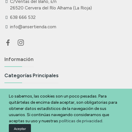
C/Ventas del Baño, s/n
26520 Cervera del Río Alhama (La Rioja)
638 666 532
info@ansertienda.com
Información
Categorías Principales
Suscríbete A Nuestra Newsletter
Lo sabemos, las cookies son un poco pesadas. Para
quitártelas de encima dale aceptar, son obligatorias para
Si eres acabas de llegar y quieres estar al día de todas nuestras
obtener datos estadísticos de la navegación de sus
novedades y ofertas déjanos tu email y te lo contamos.
usuarios. Si continúas navegando consideramos que
aceptas su uso y nuestras
políticas de privacidad
.
Suscribirse
Aceptar