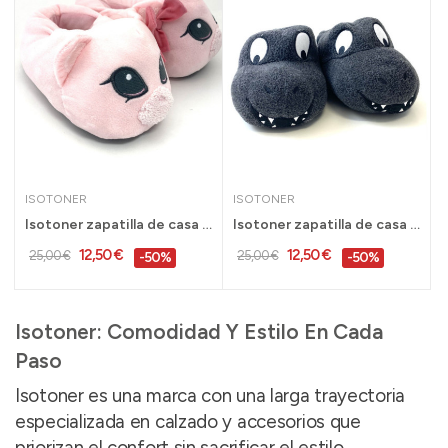
ISOTONER
ISOTONER
Isotoner zapatilla de casa peluche cerdito niña...
Isotoner zapatilla de casa calidad peluche niño...
12,50 €
12,50 €
25,00 €
25,00 €
-50%
-50%
Isotoner: Comodidad Y Estilo En Cada
Paso
Isotoner es una marca con una larga trayectoria
especializada en calzado y accesorios que
priorizan el confort sin sacrificar el estilo.