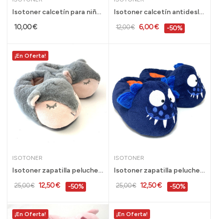
Isotoner calcetín para niña antideslizante...
Isotoner calcetín antideslizante para niña...
10,00 €
6,00 €
12,00 €
-50%
¡En Oferta!
ISOTONER
ISOTONER
Isotoner zapatilla peluche conejo para casa...
Isotoner zapatilla peluche niño monstruo azul...
12,50 €
12,50 €
25,00 €
25,00 €
-50%
-50%
¡En Oferta!
¡En Oferta!