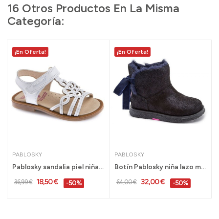
16 Otros Productos En La Misma
Categoría:
¡En Oferta!
¡En Oferta!
PABLOSKY
PABLOSKY
Pablosky sandalia piel niña peque, blanca 22 al...
Botín Pablosky niña lazo marino tallas 24 al 36...
18,50 €
32,00 €
36,99 €
64,00 €
-50%
-50%