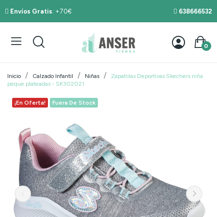
Envíos Gratis
: +70€
638666532
0
Inicio
Calzado Infantil
Niñas
Zapatiilas Deportivas Skechers niña
peque plateadas - SK302021
¡En Oferta!
Fuera De Stock