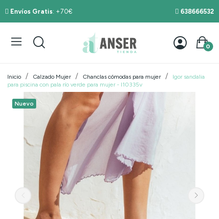
Envíos Gratis
: +70€
638666532
0
Inicio
Calzado Mujer
Chanclas cómodas para mujer
Igor sandalia
para piscina con pala río verde para mujer - I10335v
Nuevo