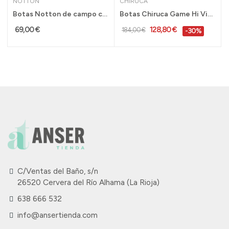
NOTTON
CHIRUCA
ekking Trail...
Botas Notton de campo con cremallera kaki para...
Botas Chiruca Game Hi Vis 08 Gore-Tex verde...
69,00 €
128,80 €
184,00 €
-30%
C/Ventas del Baño, s/n
26520 Cervera del Río Alhama (La Rioja)
638 666 532
info@ansertienda.com