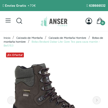
Envíos Gratis
: +70€
638666532
0
Inicio
Calzado de Montaña
Calzado de Montaña Hombre
Botas de
montaña hombre
Botas Bestard Dakar Lite Gore Tex para caza marrón -
Be5153
¡En Oferta!