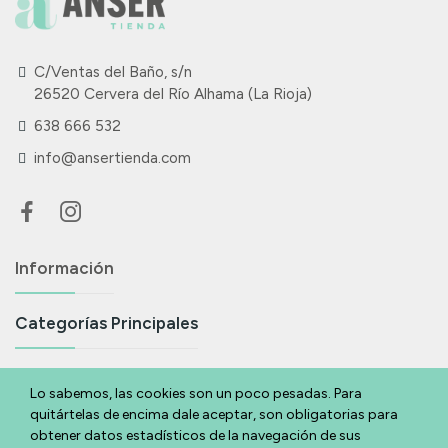
C/Ventas del Baño, s/n
26520 Cervera del Río Alhama (La Rioja)
638 666 532
info@ansertienda.com
Información
Categorías Principales
Suscríbete A Nuestra Newsletter
Lo sabemos, las cookies son un poco pesadas. Para
quitártelas de encima dale aceptar, son obligatorias para
Si eres acabas de llegar y quieres estar al día de todas nuestras
obtener datos estadísticos de la navegación de sus