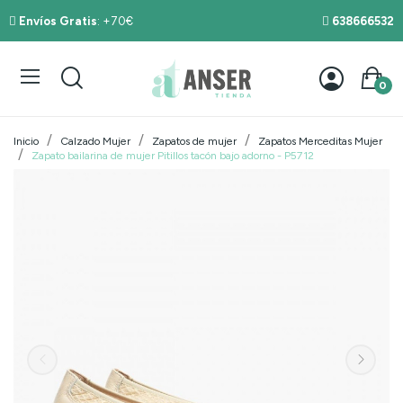
Envíos Gratis
: +70€
638666532
0
Inicio
Calzado Mujer
Zapatos de mujer
Zapatos Merceditas Mujer
Zapato bailarina de mujer Pitillos tacón bajo adorno - P5712