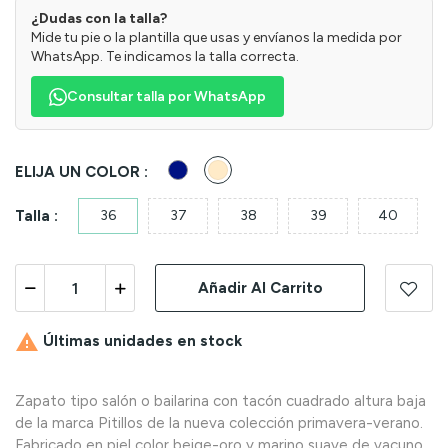
¿Dudas con la talla?
Mide tu pie o la plantilla que usas y envíanos la medida por
WhatsApp. Te indicamos la talla correcta.
Consultar talla por WhatsApp
Marino
Beig
ELIJA UN COLOR :
Talla :
36
37
38
39
40
Añadir Al Carrito

Últimas unidades en stock
Zapato tipo salón o bailarina con tacón cuadrado altura baja
de la marca Pitillos de la nueva colección primavera-verano.
Fabricado en piel color beige-oro y marino suave de vacuno