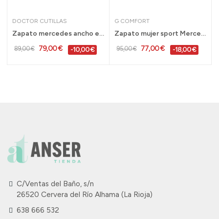
DOCTOR CUTILLAS
G COMFORT
tillos blanco con...
Zapato mercedes ancho especial mujer Doctor...
Zapato mujer sport Mercedes ancho especial...
79,00 €
77,00 €
89,00 €
95,00 €
-10,00 €
-18,00 €
C/Ventas del Baño, s/n
26520 Cervera del Río Alhama (La Rioja)
638 666 532