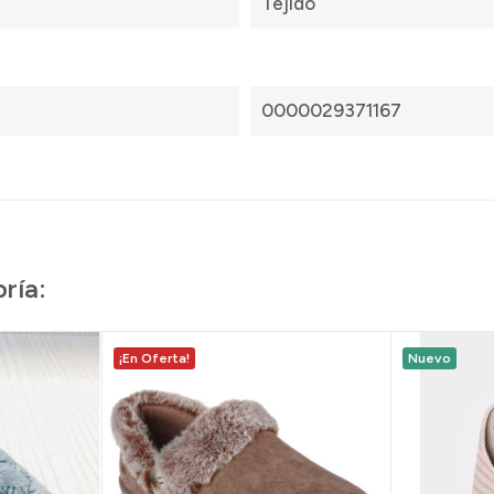
Tejido
0000029371167
ría:
¡En Oferta!
Nuevo