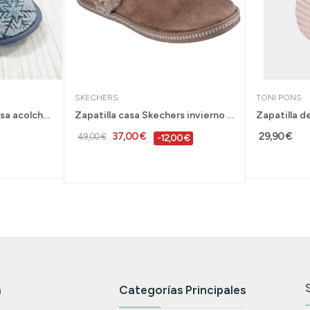
SKECHERS
TONI PONS
Biorelax zapatilla de casa acolchada mujer...
Zapatilla casa Skechers invierno Memory Foam...
37,00 €
29,90 €
49,00 €
-12,00 €
n
Categorías Principales