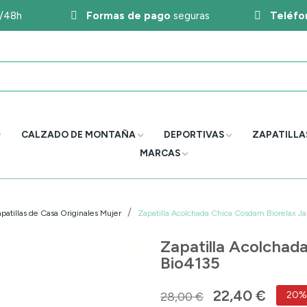
4/48h
Formas de pago
seguras
Teléfo
CALZADO DE MONTAÑA
DEPORTIVAS
ZAPATILLA
MARCAS
patillas de Casa Originales Mujer
Zapatilla Acolchada Chica Cosdam Biorelax Ja
Zapatilla Acolchada
Bio4135
22,40 €
28,00 €
20%