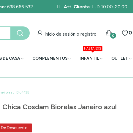
no:
638 666 532
Att. Cliente
: L-D 10:00-20:00
0
Inicio de sesión o registro
0
HASTA 50%
S DE CASA
COMPLEMENTOS
INFANTIL
OUTLET
neiro azul Bio4135
 Chica Cosdam Biorelax Janeiro azul
 De Descuento