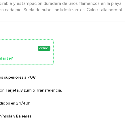
pirable y estampación duradera de unos flamencos en la playa
n cada pie. Suela de nubes antideslizantes. Calce talla normal.
online
darte?
os superiores a 70€.
n Tarjeta, Bizum o Transferencia.
edidos en 24/48h.
ínsula y Baleares.