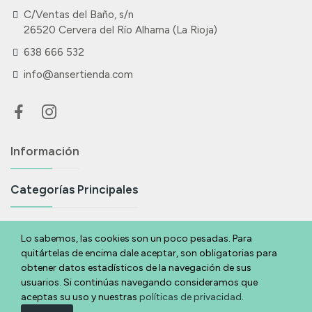
C/Ventas del Baño, s/n
26520 Cervera del Río Alhama (La Rioja)
638 666 532
info@ansertienda.com
Información
Categorías Principales
Suscríbete A Nuestra Newsletter
Lo sabemos, las cookies son un poco pesadas. Para
quitártelas de encima dale aceptar, son obligatorias para
Si eres acabas de llegar y quieres estar al día de todas nuestras
obtener datos estadísticos de la navegación de sus
novedades y ofertas déjanos tu email y te lo contamos.
usuarios. Si continúas navegando consideramos que
aceptas su uso y nuestras
políticas de privacidad
.