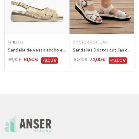
PITILLOS
DOCTOR CUTILLAS
rt...
Sandalia de vestir ancho especial mujer...
Sandalias Doctor cutillas cuña baja bonitas...
61,90 €
74,00 €
69,90 €
84,00 €
-8,00 €
-10,00 €