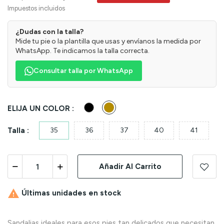
Impuestos incluidos
¿Dudas con la talla?
Mide tu pie o la plantilla que usas y envíanos la medida por
WhatsApp. Te indicamos la talla correcta.
Consultar talla por WhatsApp
Negro
Taupe
ELIJA UN COLOR :
Talla :
35
36
37
40
41
Añadir Al Carrito

Últimas unidades en stock
Sandalias ideales para esos pies tan delicados que necesitan