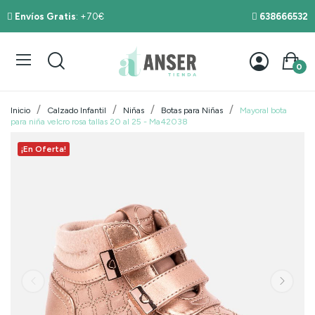
Envíos Gratis
: +70€
638666532
0
Inicio
Calzado Infantil
Niñas
Botas para Niñas
Mayoral bota
para niña velcro rosa tallas 20 al 25 - Ma42038
¡En Oferta!