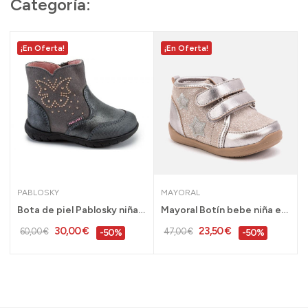
Categoría:
¡En Oferta!
¡En Oferta!
PABLOSKY
MAYORAL
Bota de piel Pablosky niña piel gris mariposa...
Mayoral Botín bebe niña estrellas plata tallas...
30,00 €
23,50 €
60,00 €
47,00 €
-50%
-50%