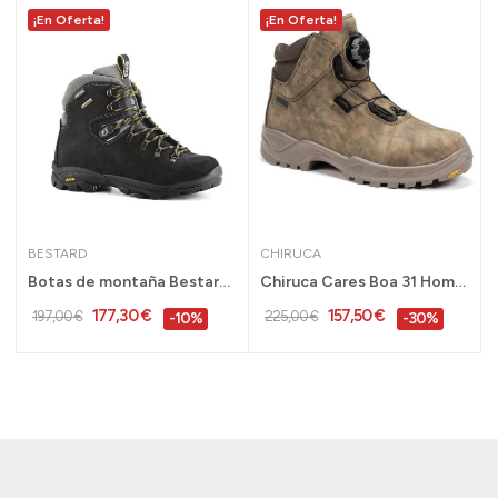
¡En Oferta!
¡En Oferta!
BESTARD
CHIRUCA
Botas de montaña Bestard Gredos Gore Tex...
Chiruca Cares Boa 31 Hombre Camuflaje Gore-Tex...
177,30 €
157,50 €
197,00 €
225,00 €
-10%
-30%