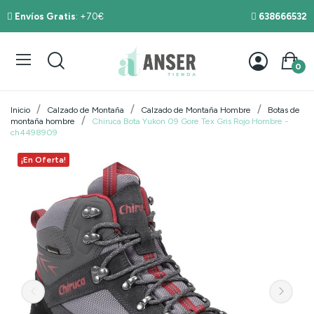
Envíos Gratis
: +70€
638666532
0
Inicio
Calzado de Montaña
Calzado de Montaña Hombre
Botas de
montaña hombre
Chiruca Bota Yukon 09 Gore Tex Gris Rojo Hombre -
ch4498909
¡En Oferta!