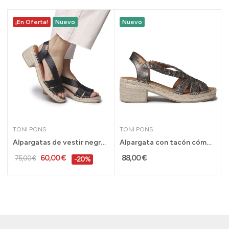
¡En Oferta!
Nuevo
Nuevo
TONI PONS
TONI PONS
Alpargatas de vestir negra Dama Toni Pons con...
Alpargata con tacón cómodo bajo Toni Pons Doris...
60,00 €
88,00 €
75,00 €
-20%