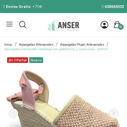
Envíos Gratis
: +70€
638666532
0
Inicio
Alpargatas Artesanales
Alpargatas Mujer Artesanales
Alpargatas artesanales AseRioja con plataforma y cintas rosa - As854
¡En Oferta!
Nuevo