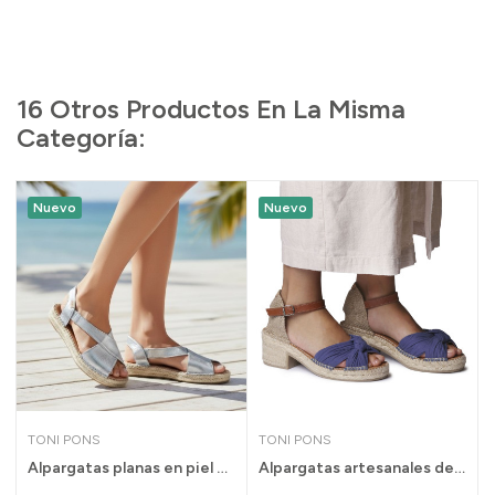
16 Otros Productos En La Misma
Categoría:
Nuevo
Nuevo
TONI PONS
TONI PONS
 brillo...
Alpargatas planas en piel dorada Elda de mujer...
Alpargatas artesanales de tacón con nudo...