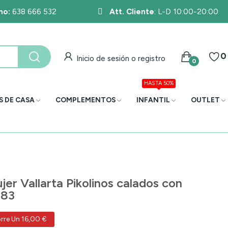
no:
638 666 532
Att. Cliente
: L-D 10:00-20:00
0
Inicio de sesión o registro
0
HASTA 50%
S DE CASA
COMPLEMENTOS
INFANTIL
OUTLET
er Vallarta Pikolinos calados con
783
rre Un 16,00 €