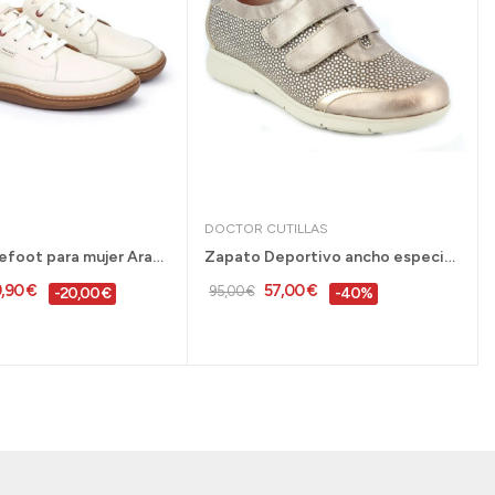
DOCTOR CUTILLAS
Zapato Barefoot para mujer Aranjuez de...
Zapato Deportivo ancho especial mujer tejido...
9,90 €
57,00 €
95,00 €
-20,00 €
-40%