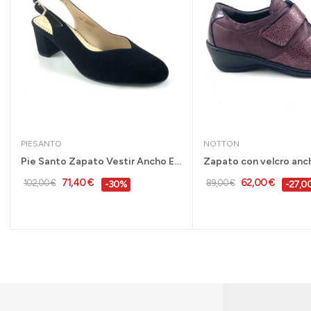
PIESANTO
NOTTON
Pie Santo Zapato Vestir Ancho Especial Mujer...
71,40 €
62,00 €
102,00 €
89,00 €
-30%
-27,0