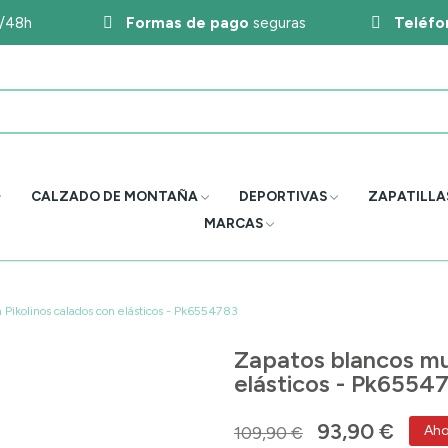
4/48h
Formas de pago
seguras
Teléfo
CALZADO DE MONTAÑA
DEPORTIVAS
ZAPATILLA
MARCAS
a Pikolinos calados con elásticos - Pk6554783
Zapatos blancos muj
elásticos - Pk6554
93,90 €
109,90 €
Aho