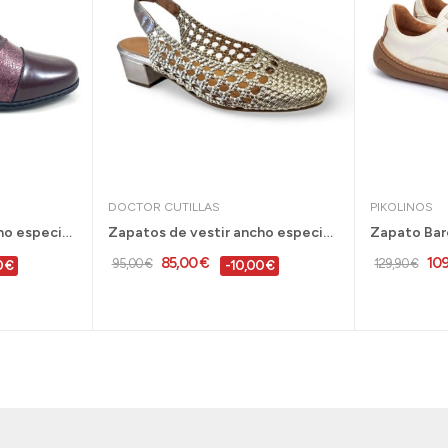
DOCTOR CUTILLAS
PIKOLINOS
Zapato con velcro ancho especial con cuña para...
Zapatos de vestir ancho especial con tacón...
85,00 €
10
95,00 €
129,90 €
0 €
-10,00 €