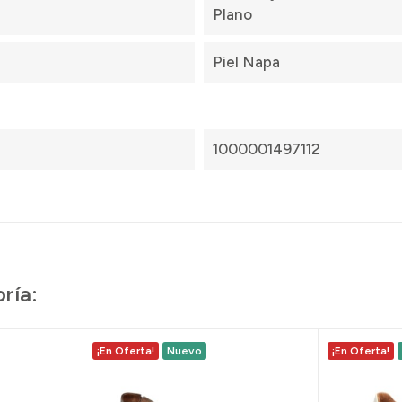
Plano
Piel Napa
1000001497112
ría:
¡En Oferta!
Nuevo
¡En Oferta!