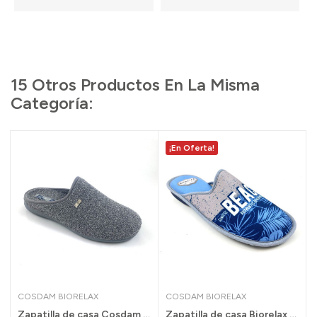
15 Otros Productos En La Misma
Categoría:
¡En Oferta!
COSDAM BIORELAX
COSDAM BIORELAX
es...
Zapatilla de casa Cosdam Biorelax hombre...
Zapatilla de casa Biorelax acolchado rebajas...