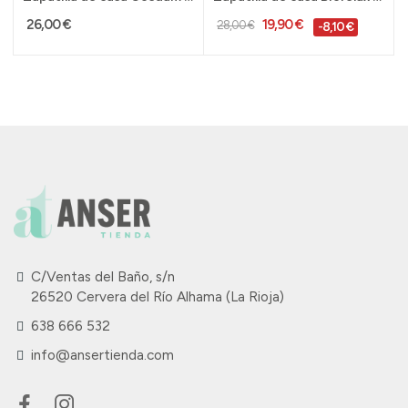
26,00 €
19,90 €
28,00 €
-8,10 €
C/Ventas del Baño, s/n
26520 Cervera del Río Alhama (La Rioja)
638 666 532
info@ansertienda.com