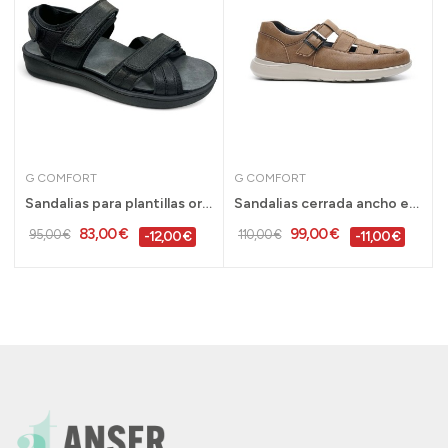
G COMFORT
G COMFORT
 hombre pies...
Sandalias para plantillas ortopédicas hombre...
Sandalias cerrada ancho especial Gcomfort para...
83,00 €
99,00 €
95,00 €
110,00 €
-12,00 €
-11,00 €