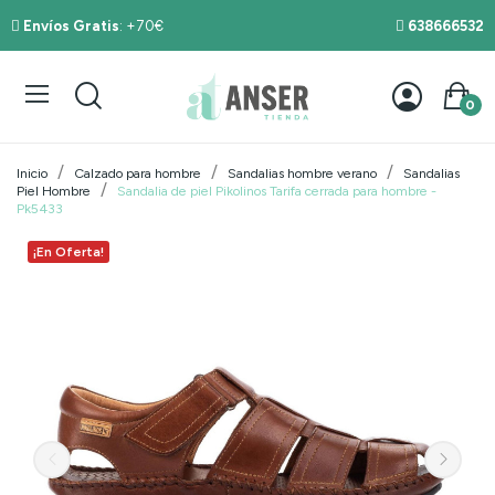
Envíos Gratis
: +70€
638666532
0
Inicio
Calzado para hombre
Sandalias hombre verano
Sandalias
Piel Hombre
Sandalia de piel Pikolinos Tarifa cerrada para hombre -
Pk5433
¡En Oferta!