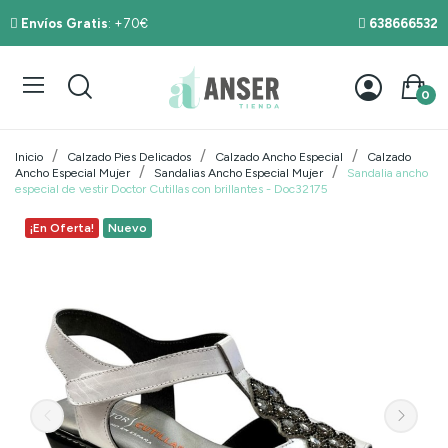
Envíos Gratis
: +70€
638666532
0
Inicio
Calzado Pies Delicados
Calzado Ancho Especial
Calzado
Ancho Especial Mujer
Sandalias Ancho Especial Mujer
Sandalia ancho
especial de vestir Doctor Cutillas con brillantes - Doc32175
¡En Oferta!
Nuevo