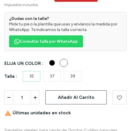
Impuestos incluidos
¿Dudas con la talla?
Mide tu pie o la plantilla que usas y envíanos la medida por
WhatsApp. Te indicamos la talla correcta.
Consultar talla por WhatsApp
Negro
Blanco
ELIJA UN COLOR :
Talla :
35
37
39
Añadir Al Carrito

Últimas unidades en stock
Sandalias ideales para vestir de Doctor Cutillas para pies