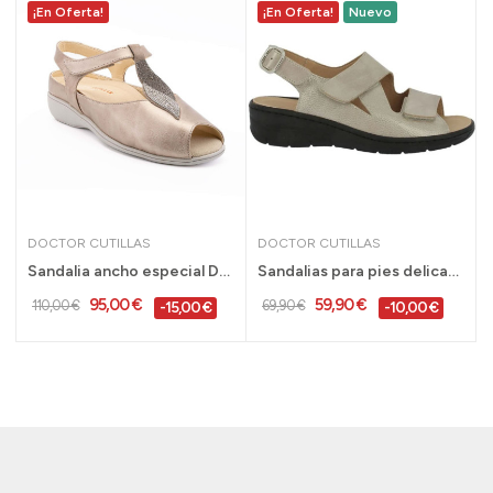
¡En Oferta!
¡En Oferta!
Nuevo
DOCTOR CUTILLAS
DOCTOR CUTILLAS
n tiras tubulares...
Sandalia ancho especial Doctor Cutillas para...
Sandalias para pies delicados Doctor Cutillas...
95,00 €
59,90 €
110,00 €
69,90 €
-15,00 €
-10,00 €