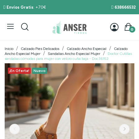
Envíos Gratis
: +70€
638666532
0
Inicio
Calzado Pies Delicados
Calzado Ancho Especial
Calzado
Ancho Especial Mujer
Sandalias Ancho Especial Mujer
Doctor Cutillas
sandalias cómodas para mujer con velcro cuña baja - Doc36152
¡En Oferta!
Nuevo