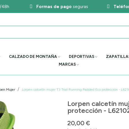
4/48h
Formas de pago
seguras
Teléfo
CALZADO DE MONTAÑA
DEPORTIVAS
ZAPATILLA
MARCAS
rpen Mujer
Lorpen calcetín mujer T3 Trail Running Padded Eco protección - L6
Lorpen calcetín mu
protección - L621
20,00 €