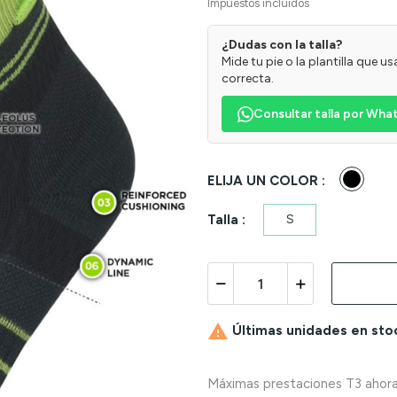
Impuestos incluidos
¿Dudas con la talla?
Mide tu pie o la plantilla que 
correcta.
Consultar talla por Wh
Negro
ELIJA UN COLOR :
Talla :
S

Últimas unidades en sto
Máximas prestaciones T3 ahora