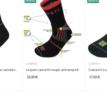
Nuevo
Nuevo
LORPEN
LORPEN
Lorpen calcetín de mujer senderismo T2 Light...
Lorpen calcetín mujer antiampollas largo...
25,90 €
17,50 €