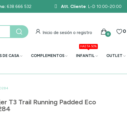
no:
638 666 532
Att. Cliente
: L-D 10:00-20:00
0
Inicio de sesión o registro
0
HASTA 50%
S DE CASA
COMPLEMENTOS
INFANTIL
OUTLET
210284
jer T3 Trail Running Padded Eco
0284