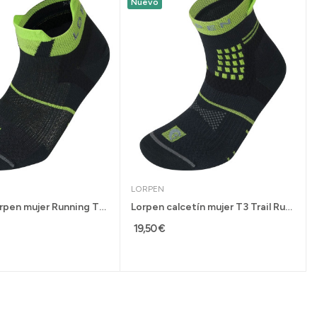
Nuevo
LORPEN
Calcetín Lorpen mujer Running T3 precisión Fit...
Lorpen calcetín mujer T3 Trail Running Eco...
19,50 €