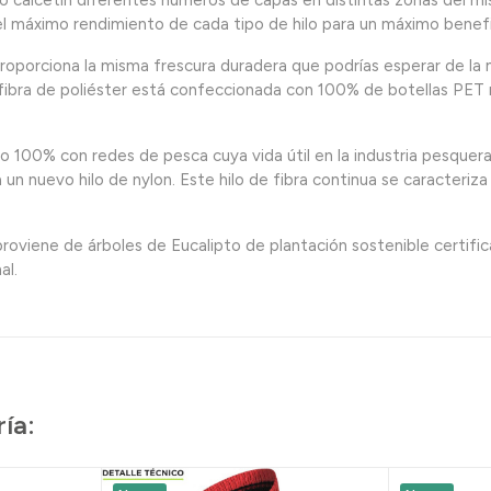
calcetín diferentes números de capas en distintas zonas del mism
l máximo rendimiento de cada tipo de hilo para un máximo benefic
rciona la misma frescura duradera que podrías esperar de la 
 fibra de poliéster está confeccionada con 100% de botellas PET
0% con redes de pesca cuya vida útil en la industria pesquera h
a un nuevo hilo de nylon. Este hilo de fibra continua se caracteriz
oviene de árboles de Eucalipto de plantación sostenible certific
al.
ía: