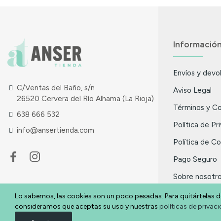
Informació
Envíos y devo
C/Ventas del Baño, s/n
Aviso Legal
26520 Cervera del Río Alhama (La Rioja)
Términos y Co
638 666 532
Política de Pr
info@ansertienda.com
Política de C
Pago Seguro
Sobre nosotr
Nuestras Tie
Lo sabemos, las cookies son un poco pesadas. Para quitártelas d
consideramos que aceptas su uso y nuestras
políticas de privac
Promociones