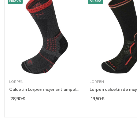
Nuevo
Nuevo
LORPEN
LORPEN
Calcetín Lorpen mujer antiampollas frio...
28,90 €
19,50 €