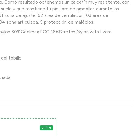
no. Como resultado obtenemos un calcetín muy resistente, con
 suela y que mantiene tu pie libre de ampollas durante las
 01 zona de ajuste, 02 área de ventilación, 03 área de
 04 zona articulada, 5 protección de maléolos.
nylon 30%Coolmax ECO 16%Stretch Nylon with Lycra
del tobillo.
chada.
online