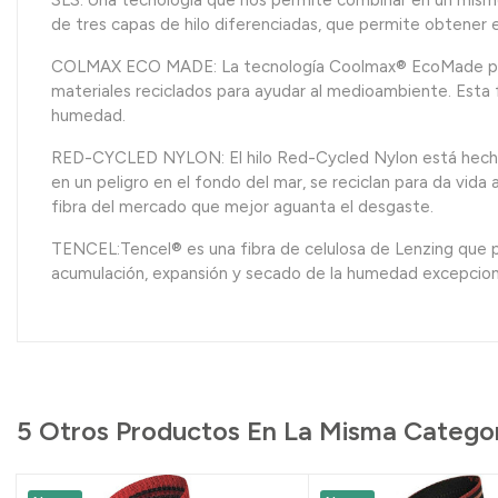
SLS: Una tecnología que nos permite combinar en un mismo 
de tres capas de hilo diferenciadas, que permite obtener e
COLMAX ECO MADE: La tecnología Coolmax® EcoMade propo
materiales reciclados para ayudar al medioambiente. Esta
humedad.
RED-CYCLED NYLON: El hilo Red-Cycled Nylon está hecho 10
en un peligro en el fondo del mar, se reciclan para da vida 
fibra del mercado que mejor aguanta el desgaste.
TENCEL:Tencel® es una fibra de celulosa de Lenzing que pr
acumulación, expansión y secado de la humedad excepcion
5 Otros Productos En La Misma Categor