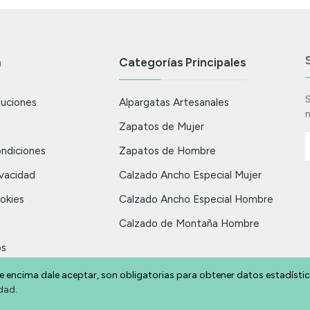
n
Categorías Principales
S
luciones
Alpargatas Artesanales
n
Zapatos de Mujer
ndiciones
Zapatos de Hombre
ivacidad
Calzado Ancho Especial Mujer
ookies
Calzado Ancho Especial Hombre
Calzado de Montaña Hombre
os
ndas
e encima dale aceptar, son obligatorias para obtener datos estadísti
idad
.