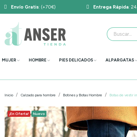
Envío Gratis
: (+70€)
Entrega Rápida
: 2
MUJER
HOMBRE
PIES DELICADOS
ALPARGATAS
Inicio
Calzado para hombre
Botines y Botas Hombre
Botas de vestir
¡En Oferta!
Nuevo