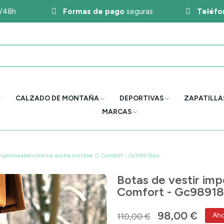
4/48h
Formas de pago
seguras
Teléfo
CALZADO DE MONTAÑA
DEPORTIVAS
ZAPATILLA
MARCAS
 impermeables horma ancha hombre G Comfort - Gc98918bv
Botas de vestir i
Comfort - Gc9891
98,00 €
110,00 €
Aho