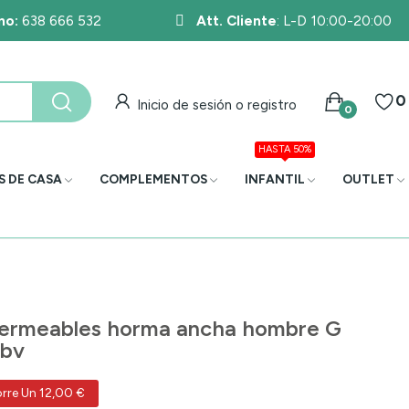
no:
638 666 532
Att. Cliente
: L-D 10:00-20:00
0
Inicio de sesión o registro
0
HASTA 50%
S DE CASA
COMPLEMENTOS
INFANTIL
OUTLET
mpermeables horma ancha hombre G
8bv
rre Un 12,00 €