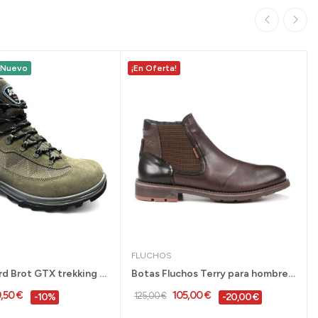
Nuevo
¡En Oferta!
FLUCHOS
Bota Bestard Brot GTX trekking marrón para...
Botas Fluchos Terry para hombre con elásticos y...
9,50 €
105,00 €
125,00 €
-10%
-20,00 €