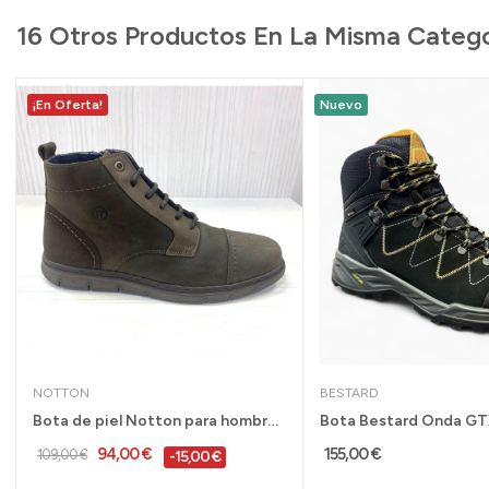
16 Otros Productos En La Misma Catego
¡En Oferta!
Nuevo
NOTTON
BESTARD
Bota de piel Notton para hombre cordón y...
94,00 €
155,00 €
109,00 €
-15,00 €