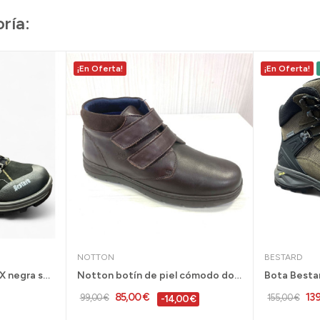
ría:
¡En Oferta!
¡En Oferta!
NOTTON
BESTARD
Bota Bestard Onda GTX negra senderismo hombre -...
Notton botín de piel cómodo dos velcros para...
85,00 €
13
99,00 €
155,00 €
-14,00 €