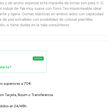
s y de ancho especial esta maravilla de botas son para ti. G
el nobuk de Yak muy suave con forro Tex impermeable ideal
izante y ligera. Gomas elásticas en ambos lados con capacidad
s de piel extraíbles con posibilidad de colocar plantillas
io, si tiene dudas en la talla consúltenos.
online
darte?
os superiores a 70€.
n Tarjeta, Bizum o Transferencia.
edidos en 24/48h.